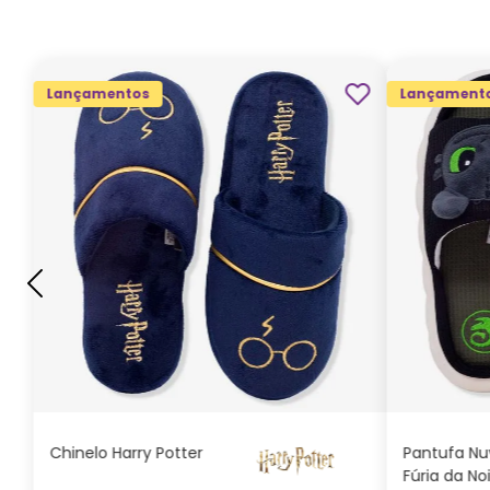
Lançamentos
Lançament
G
GG
M
P
ADICIONAR AO
CARRINHO
Chinelo Harry Potter
Pantufa N
Fúria da No