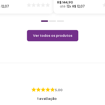
Cuid
nar
R$
144
,
90
$
12
,
07
12
R$
12
,
07
o
Não c
Choqu
Lavar
Não v
Não u
Ver todos os produtos
5.00
1
avaliação