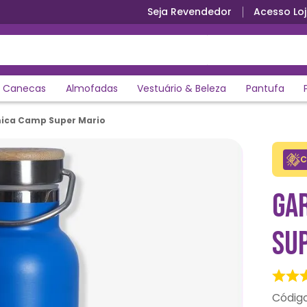
Seja Revendedor
Acesso Loj
Parcele em até 12x sem juros
Canecas
Almofadas
Vestuário & Beleza
Pantufa
ica Camp Super Mario
C
GA
SU