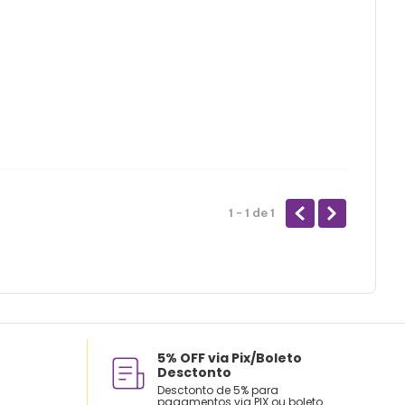
1 - 1
de
1
5% OFF via Pix/Boleto
Desctonto
Desctonto de 5% para
pagamentos via PIX ou boleto