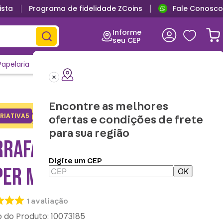
ista
Programa de fidelidade ZCoins
Fale Conosco
Primeira troca grátis
Informe
seu CEP
Papelaria
Casa e Decor
Outlet
Clique e Confira
Lançamentos
Encontre as melhores
Adicione o cupom no carrinho e
RIATIVA5
Copiar
ofertas e condições de frete
ganhe desconto na 1a compra.
para sua região
RRAFA TÉRMICA CAMP
Digite um CEP
PER MARIO
OK
1
avaliação
:
10073185