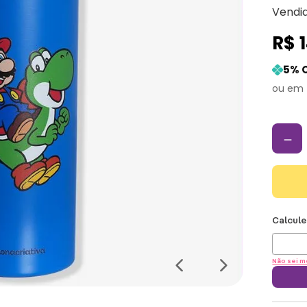
Vendi
R$
5
% 
－
Não sei m