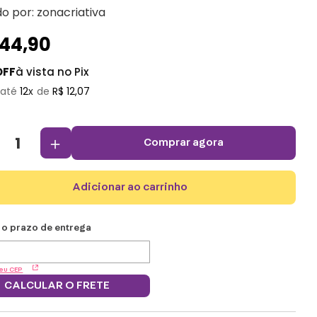
do por:
zonacriativa
144
,
90
OFF
à vista no Pix
12
R$
12
,
07
＋
comprar agora
adicionar ao carrinho
eu CEP
CALCULAR O FRETE