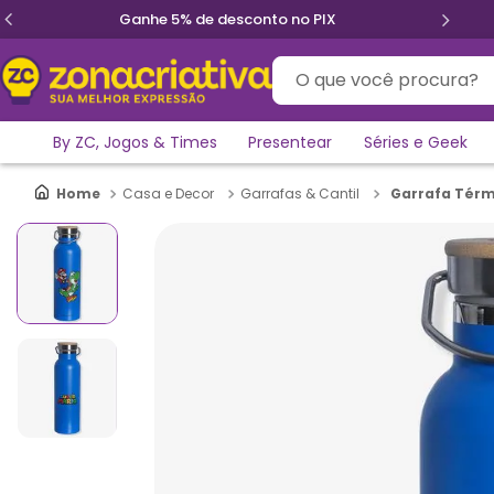
Ganhe 5% de desconto no PIX
O que você procura?
By ZC, Jogos & Times
Presentear
Séries e Geek
Garrafa Térm
Casa e Decor
Garrafas & Cantil