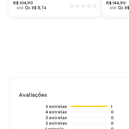
Como Trei
R$
104
,
90
R$
144
,
90
12
R$
8
,
74
12
R
seu Dragã
Avaliações
5
estrelas
1
4
estrelas
0
3
estrelas
0
2
estrelas
0
1
estrela
0