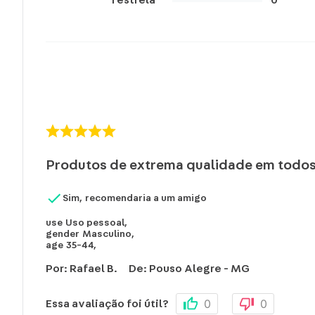
Produtos de extrema qualidade em todos
Sim, recomendaria a um amigo
use
Uso pessoal
,
gender
Masculino
,
age
35-44
,
Por
:
Rafael B.
De
:
Pouso Alegre - MG
0
0
Essa avaliação foi útil?