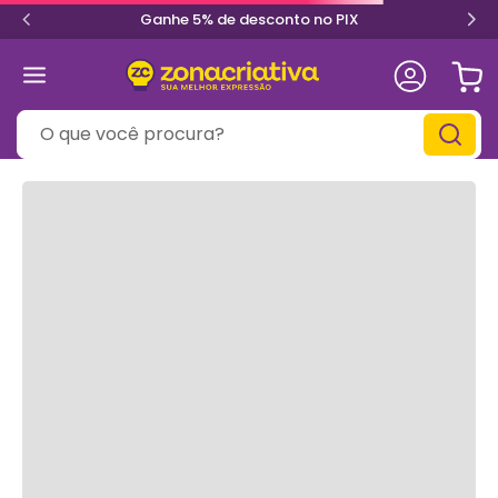
Ganhe 5% de desconto no PIX
O que você procura?
Não encontramos nenhum resultado