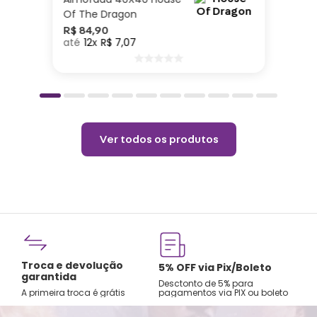
Of The Dragon
R$
84
,
90
12
R$
7
,
07
Ver todos os produtos
Troca e devolução
rtão
5% OFF via Pix/Boleto
garantida
os no
Desctonto de 5% para
A primeira troca é grátis
pagamentos via PIX ou boleto