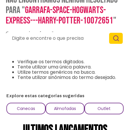
para "
garrafa-space-hogwarts-
express---harry-potter-10072651
"
O que eu devo fazer?
Digite e encontre o que precisa
Verifique os termos digitados.
Tente utilizar uma única palavra.
Utilize termos genéricos na busca.
Tente utilizar sinônimos do termo desejado.
Explore estas categorias sugeridas
Canecas
Almofadas
Outlet
ULTIMOS LANÇAMENTOS