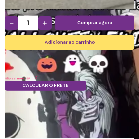
－
＋
comprar agora
adicionar ao carrinho
Não sei meu CEP
CALCULAR O FRETE
Frete grátis.
5% OFF no boleto
Parcele em 12x
Troque
Saiba mais
e PIX!
s/juros
pontos por
benefícios