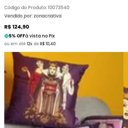
:
10073540
Vendido por:
zonacriativa
R$
124
,
90
5
% OFF
à vista no Pix
12
R$
10
,
40