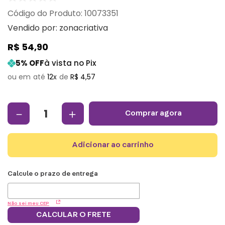
:
10073351
Vendido por:
zonacriativa
R$
54
,
90
5
% OFF
à vista no Pix
12
R$
4
,
57
－
＋
comprar agora
adicionar ao carrinho
Não sei meu CEP
CALCULAR O FRETE