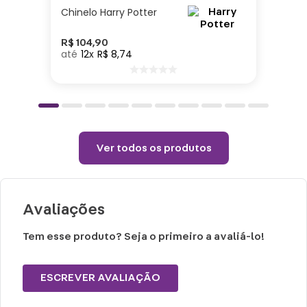
congelador.
Chinelo Harry Potter
Choques ou quedas podem danificar o
produto.
R$
104
,
90
12
R$
8
,
74
Lavar com água, esponja macia e sabão
neutro.
Não vai á lava-louças e nem ao micro-
ondas.
Não utilizar produtos químicos ou
Ver todos os produtos
abrasivos.
Avaliações
Tem esse produto? Seja o primeiro a avaliá-lo!
ESCREVER AVALIAÇÃO