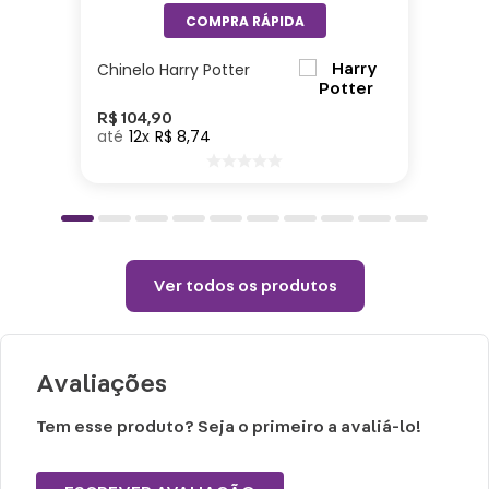
Cuidados e recomendações de uso:
Não colocar o produto na geladeira ou
Chinelo Harry Potter
congelador.
Choques ou quedas podem danificar o
R$
104
,
90
12
R$
8
,
74
produto.
Lavar com água, esponja macia e sabão
neutro.
Não vai á lava-louças e nem ao micro-
ondas.
Ver todos os produtos
Não utilizar produtos químicos ou
abrasivos.
Avaliações
Tem esse produto? Seja o primeiro a avaliá-lo!