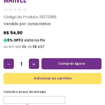
:
10073386
Vendido por:
zonacriativa
R$
54
,
90
5
% OFF
à vista no Pix
12
R$
4
,
57
－
＋
comprar agora
adicionar ao carrinho