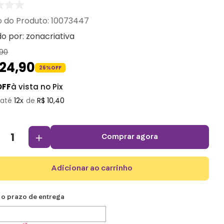
:
10073447
do por:
zonacriativa
90
124
,
90
26%
OFF
OFF
à vista no Pix
12
R$
10
,
40
＋
comprar agora
adicionar ao carrinho