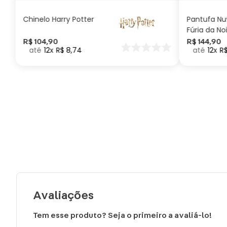
Chinelo Harry Potter
Pantufa N
Fúria da No
Como Trei
R$
104
,
90
R$
144
,
90
12
R$
8
,
74
12
R
seu Dragã
Avaliações
Tem esse produto? Seja o primeiro a avaliá-lo!