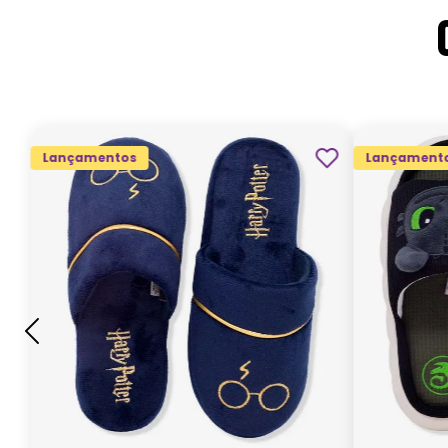
Lançamentos
Lançament
G
GG
M
P
ADICIONAR AO
CARRINHO