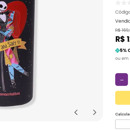
Vendi
R$
169
,
R$
5
% 
－