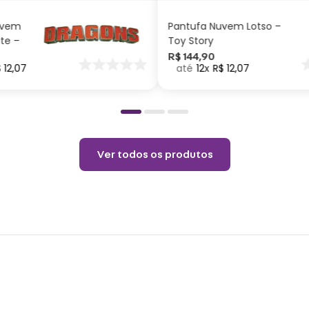
inoxi
uvem
Pantufa Nuvem Lotso –
ite –
Toy Story
Cuid
nar
R$
144
,
90
$
12
,
07
12
R$
12
,
07
o
Não p
pelo 
copo.
Choqu
Ver todos os produtos
produ
Não é
o pro
coloq
Lavar
Não r
Não v
Não u