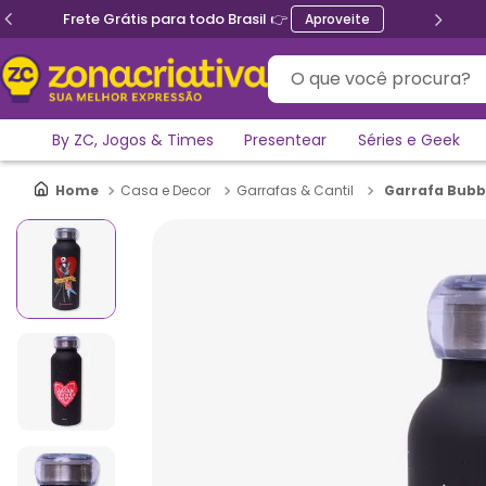
Frete Grátis para todo Brasil 👉
Aproveite
O que você procura?
By ZC, Jogos & Times
Presentear
Séries e Geek
Garrafa Bubbl
Casa e Decor
Garrafas & Cantil