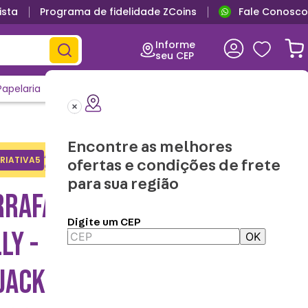
ista
Programa de fidelidade ZCoins
Fale Conosco
Informe
seu CEP
Papelaria
Casa e Decor
Outlet
Clique e Confira
Lançamentos
Encontre as melhores
Adicione o cupom no carrinho e
RIATIVA5
Copiar
ofertas e condições de frete
ganhe desconto na 1a compra.
para sua região
RRAFA BUBBLE JACK E
Digite um CEP
LLY - O ESTRANHO MUNDO
OK
JACK