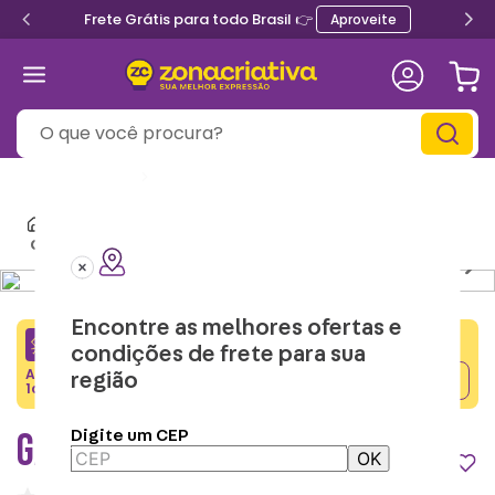
Frete Grátis para todo Brasil 👉
Aproveite
O que você procura?
Informe seu
CEP
Casa e Decor
Garrafas & Cantil
Garrafa Bubble Sonic
Encontre as melhores ofertas e
CRIATIVA5
condições de frete para sua
Adicione o cupom no carrinho e ganhe desconto na
região
Copiar
1a compra.
GARRAFA BUBBLE SONIC
Digite um CEP
OK