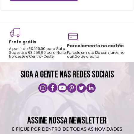
Lavar com água, esponja macia e sabão
neutro.
Não recomendado colocar no freezer.
Não vai á lava-louças, nem ao micro-
ondas.
Frete grátis
Não utilizar produtos químicos e abrasivos.
Tro
Parcelamento no cartão
A partir de R$ 199,90 para Sul e
gar
Sudeste e R$ 259,90 para Norte,
Parcele em até 12x sem juros no
Nordeste e Centro-Oeste
cartão de crédito
A pri
SIGA A GENTE NAS REDES SOCIAIS
ASSINE NOSSA NEWSLETTER
E FIQUE POR DENTRO DE TODAS AS NOVIDADES