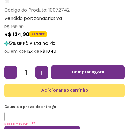
:
10072742
Vendido por:
zonacriativa
R$
169
,
90
R$
124
,
90
26%
OFF
5
% OFF
à vista no Pix
12
R$
10
,
40
－
＋
comprar agora
adicionar ao carrinho
Não sei meu CEP