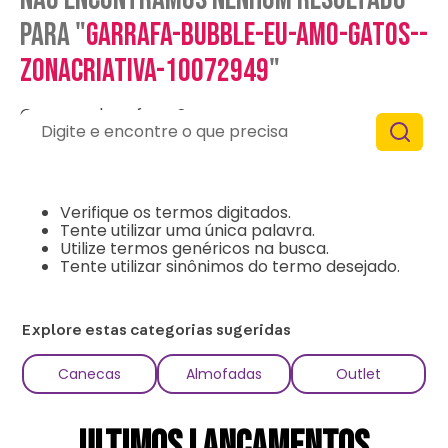
para "
garrafa-bubble-eu-amo-gatos--
zonacriativa-10072949
"
O que eu devo fazer?
Digite e encontre o que precisa
Verifique os termos digitados.
Tente utilizar uma única palavra.
Utilize termos genéricos na busca.
Tente utilizar sinônimos do termo desejado.
Explore estas categorias sugeridas
Canecas
Almofadas
Outlet
ULTIMOS LANÇAMENTOS