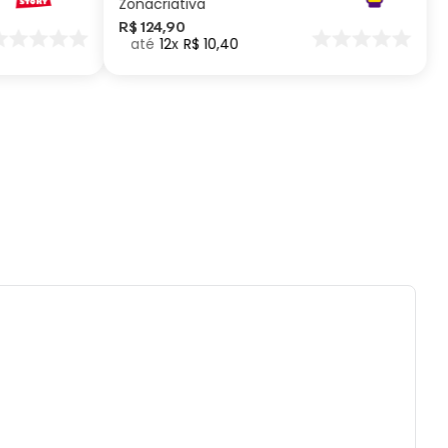
Zonacriativa
dável
R$
124
,
90
12
R$
10
,
40
ados e recomendações de uso:
reencha com líquidos até a superfície, deixe
menos 1,5cm de espaço para poder fechar o
es ou quedas podem trincar ou quebrar o
to.
 a prova de pequenos vazamentos, carregue
duto apenas na posição vertical e não
ue em bolsas ou mochilas.
 com água, esponja macia e sabão neutro.
ecomendado colocar no freezer.
ai á lava-louças, nem ao micro-ondas.
tilizar produtos químicos e abrasivos.