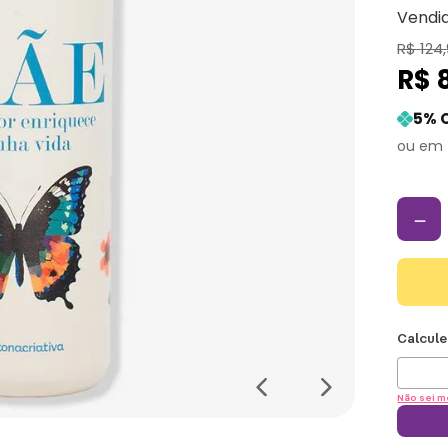
Vendi
R$
124
,
R$
5
% 
－
Não sei m