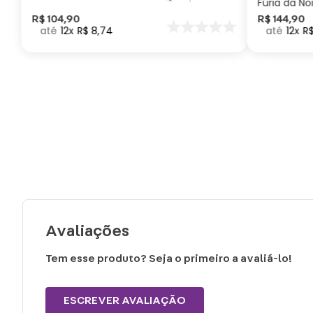
Fúria da No
Como Trei
R$
104
,
90
R$
144
,
90
12
R$
8
,
74
12
R
seu Dragã
Avaliações
Tem esse produto? Seja o primeiro a avaliá-lo!
ESCREVER AVALIAÇÃO