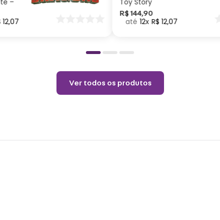
ite –
Toy Story
inoxi
nar
R$
144
,
90
$
12
,
07
12
R$
12
,
07
o
Cuid
Não p
pelo 
Ver todos os produtos
copo.
Choqu
produ
Não é
o pro
coloq
Lavar
Não r
Não v
Não u