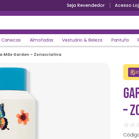
Seja Revendedor
Acesso Loj
Canecas
Almofadas
Vestuário & Beleza
Pantufa
a Mãe Garden – Zonacriativa
C
GA
– Z