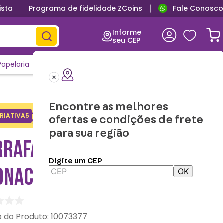
ista
Programa de fidelidade ZCoins
Fale Conosco
Informe
seu CEP
Papelaria
Casa e Decor
Outlet
Clique e Confira
Lançamentos
Encontre as melhores
Adicione o cupom no carrinho e
RIATIVA5
Copiar
ofertas e condições de frete
ganhe desconto na 1a compra.
para sua região
RRAFA ACQUA MÃE GARDEN
Digite um CEP
ONACRIATIVA
OK
:
10073377