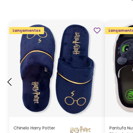
Lançamentos
Lançament
G
GG
M
P
ADICIONAR AO
CARRINHO
Chinelo Harry Potter
Pantufa N