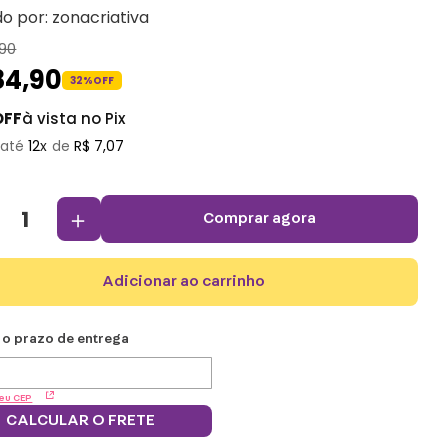
do por:
zonacriativa
90
84
,
90
32%
OFF
OFF
à vista no Pix
12
R$
7
,
07
＋
comprar agora
adicionar ao carrinho
eu CEP
CALCULAR O FRETE