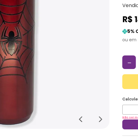
Vendi
R$
5
% 
－
Não sei m