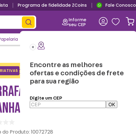
ista
Programa de fidelidade ZCoins
Fale Conosco
Produtos oficiais
Frete G
Informe
seu CEP
Papelaria
Casa e Decor
Outlet
Clique e Confira
Lançamentos
Encontre as melhores
Adicione o cupom no carrinho e
RIATIVA5
Copiar
ofertas e condições de frete
ganhe desconto na 1a compra.
para sua região
RRAFA ACQUA HOMEM
Digite um CEP
ANHA – MARVEL
OK
:
10072728