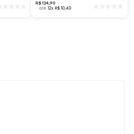
dável
R$
124
,
90
12
R$
10
,
40
ados e recomendações de uso:
reencha com líquidos até a superfície, deixe
menos 1,5cm de espaço para poder fechar o
es ou quedas podem trincar ou quebrar o
to.
 a prova de pequenos vazamentos, carregue
duto apenas na posição vertical e não
ue em bolsas ou mochilas.
 com água, esponja macia e sabão neutro.
ecomendado colocar no freezer.
ai á lava-louças, nem ao micro-ondas.
tilizar produtos químicos e abrasivos.