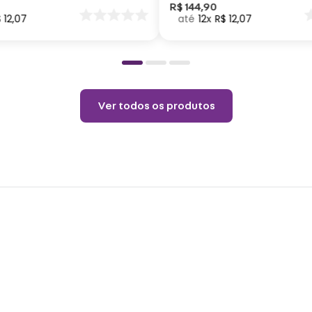
inoxi
nar
R$
144
,
90
$
12
,
07
12
R$
12
,
07
o
Cuid
Não p
pelo 
Ver todos os produtos
copo.
Choqu
produ
Não é
o pro
coloq
Lavar
Não r
Não v
Não u