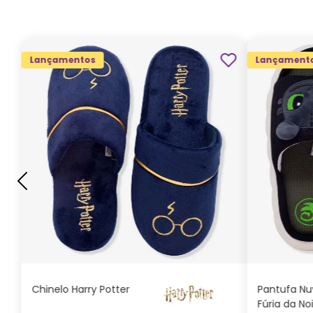
Lançamentos
Lançament
G
GG
M
P
ADICIONAR AO
CARRINHO
Chinelo Harry Potter
Pantufa N
Fúria da No