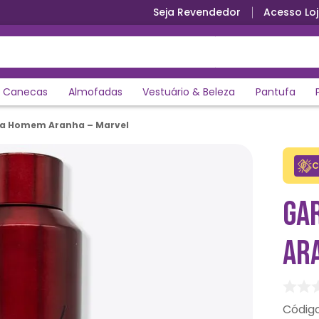
Seja Revendedor
Acesso Loj
Primeira troca grátis
Canecas
Almofadas
Vestuário & Beleza
Pantufa
ua Homem Aranha – Marvel
C
GA
AR