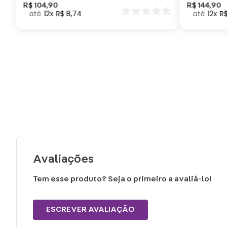
Como Trei
R$
104
,
90
R$
144
,
90
12
R$
8
,
74
12
R
seu Dragã
Avaliações
Tem esse produto? Seja o primeiro a avaliá-lo!
ESCREVER AVALIAÇÃO