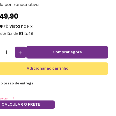
do por:
zonacriativa
149
,
90
OFF
à vista no Pix
12
R$
12
,
49
＋
comprar agora
adicionar ao carrinho
eu CEP
CALCULAR O FRETE