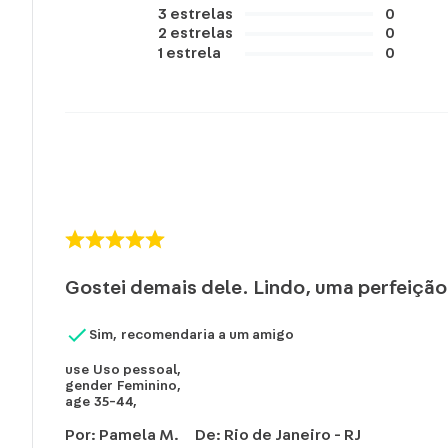
3
estrelas
0
2
estrelas
0
1
estrela
0
Gostei demais dele. Lindo, uma perfeição
Sim, recomendaria a um amigo
use
Uso pessoal
,
gender
Feminino
,
age
35-44
,
Por
:
Pamela M.
De
:
Rio de Janeiro - RJ