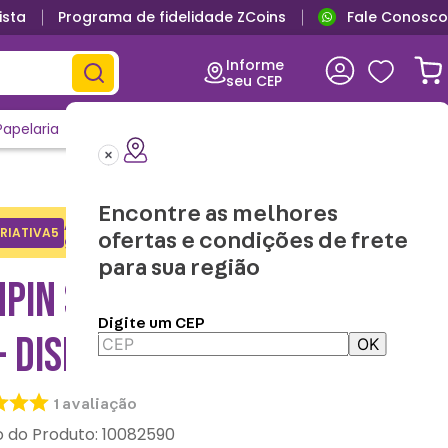
ista
Programa de fidelidade ZCoins
Fale Conosco
Informe
seu CEP
Papelaria
Casa e Decor
Outlet
Clique e Confira
Lançamentos
Encontre as melhores
Adicione o cupom no carrinho e
RIATIVA5
Copiar
ofertas e condições de frete
ganhe desconto na 1a compra.
para sua região
NPIN SULLIVAN MONSTROS
Digite um CEP
- DISNEY
OK
1
avaliação
:
10082590