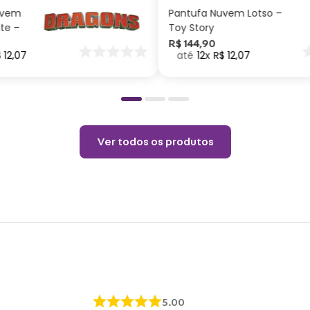
uvem
Pantufa Nuvem Lotso –
ite –
Toy Story
nar
R$
144
,
90
$
12
,
07
12
R$
12
,
07
o
Ver todos os produtos
5.00