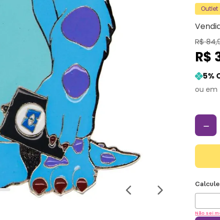
Outlet
Vendi
R$
84
,
R$
5
% 
－
Não sei m