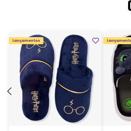
Lançamentos
Lançament
G
GG
M
P
ADICIONAR AO
CARRINHO