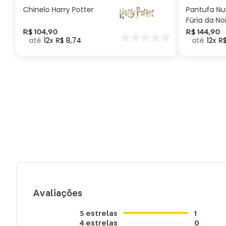
Chinelo Harry Potter
Pantufa N
Fúria da No
Como Trei
R$
104
,
90
R$
144
,
90
12
R$
8
,
74
12
R
seu Dragã
Avaliações
5
estrelas
1
4
estrelas
0