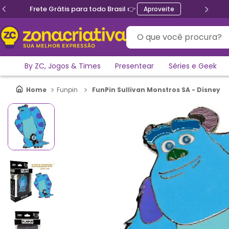
Frete Grátis para todo Brasil 👉
Aproveite
O que você procura?
By ZC, Jogos & Times
Presentear
Séries e Geek
FunPin Sullivan Monstros SA - Disney
Funpin