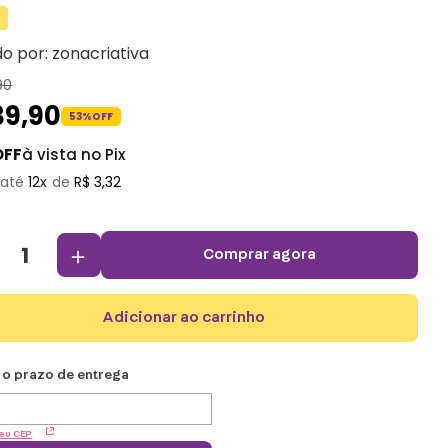
do por:
zonacriativa
90
39
,
90
53%
OFF
OFF
à vista no Pix
12
R$
3
,
32
＋
comprar agora
adicionar ao carrinho
eu CEP