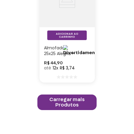
ADICIONAR AO
CARRINHO
Almofada
25x25 Alegria –
Divertidamente
R$
44
,
90
12
R$
3
,
74