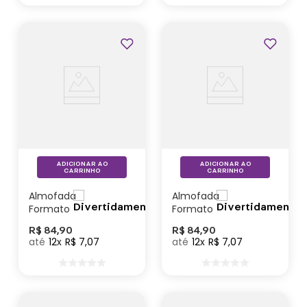
ADICIONAR AO
ADICIONAR AO
CARRINHO
CARRINHO
Almofada
Almofada
Formato
Formato
Redonda
Redonda
R$
84
,
90
R$
84
,
90
Ansiedade/
Alegria/
12
R$
7
,
07
12
R$
7
,
07
Medo–
Tristeza–
Divertidamente
Divertidamente