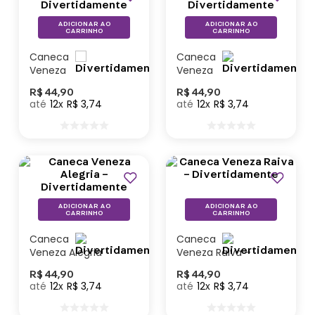
ADICIONAR AO
ADICIONAR AO
CARRINHO
CARRINHO
Caneca
Caneca
Veneza
Veneza
Ansiedade –
Tristeza –
R$
44
,
90
R$
44
,
90
Divertidamente
Divertidamente
12
R$
3
,
74
12
R$
3
,
74
ADICIONAR AO
ADICIONAR AO
CARRINHO
CARRINHO
Caneca
Caneca
Veneza Alegria
Veneza Raiva –
–
Divertidamente
R$
44
,
90
R$
44
,
90
Divertidamente
12
R$
3
,
74
12
R$
3
,
74