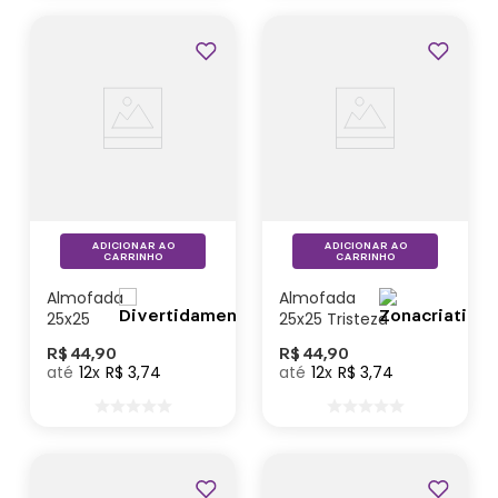
ADICIONAR AO
ADICIONAR AO
CARRINHO
CARRINHO
Almofada
Almofada
25x25
25x25 Tristeza
Ansiedade –
–
R$
44
,
90
R$
44
,
90
Divertidamente
Divertidamente
12
R$
3
,
74
12
R$
3
,
74