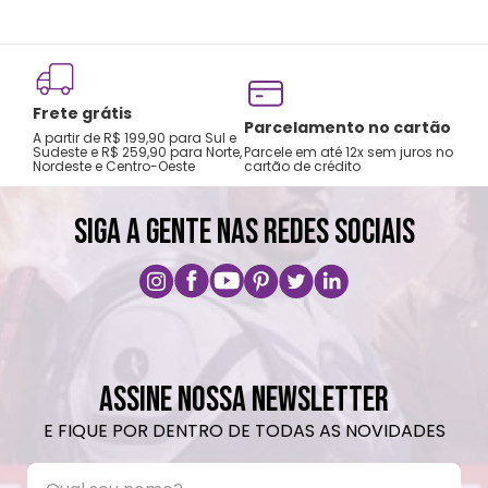
Troca e devolução
lamento no cartão
5% OFF via Pix
garantida
em até 12x sem juros no
Desctonto de 5% 
de crédito
A primeira troca é grátis
pagamentos via P
SIGA A GENTE NAS REDES SOCIAIS
ASSINE NOSSA NEWSLETTER
E FIQUE POR DENTRO DE TODAS AS NOVIDADES