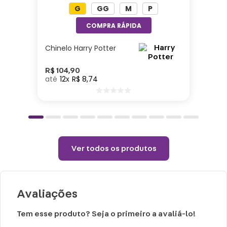
G
GG
M
P
Altura: 35cm| Largura: 38cm| Comprimento:
14cm| Material: Poliéster| Enchimento: Fibra
Chinelo Harry Potter
Cuidados e recomendações de uso:
R$
104
,
90
12
R$
8
,
74
Passar com temperatura máxima de 110°
(sem vapor).
Não alvejar.
Permitido uso de centrifuga e máquina
secadora.
Ver todos os produtos
Temperatura máxima de lavagem 40°.
Não limpar a seco.
Avaliações
Tem esse produto? Seja o primeiro a avaliá-lo!