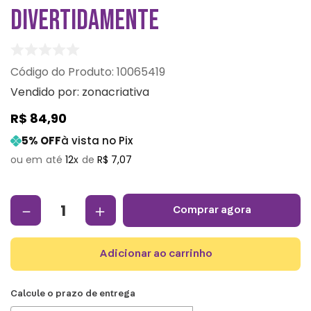
DIVERTIDAMENTE
:
10065419
Vendido por:
zonacriativa
R$
84
,
90
5
% OFF
à vista no Pix
12
R$
7
,
07
－
＋
comprar agora
adicionar ao carrinho