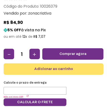
:
10026379
Vendido por:
zonacriativa
R$
84
,
90
5
% OFF
à vista no Pix
12
R$
7
,
07
－
＋
comprar agora
adicionar ao carrinho
Não sei meu CEP
CALCULAR O FRETE