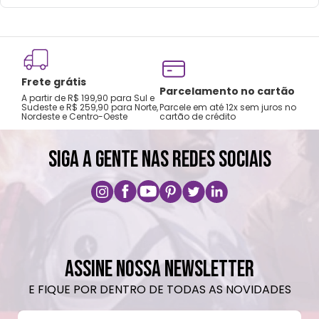
Lavar com água, esponja macia e sabão
neutro.
Não recomendado colocar no freezer.
Não vai ao micro-ondas.
Frete grátis
Não utilizar produtos químicos e abrasivos.
Tro
Parcelamento no cartão
A partir de R$ 199,90 para Sul e
gar
Sudeste e R$ 259,90 para Norte,
Parcele em até 12x sem juros no
Nordeste e Centro-Oeste
cartão de crédito
A pri
SIGA A GENTE NAS REDES SOCIAIS
ASSINE NOSSA NEWSLETTER
E FIQUE POR DENTRO DE TODAS AS NOVIDADES