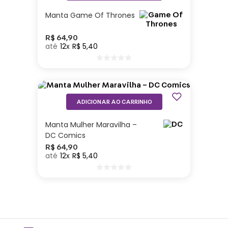
Manta Game Of Thrones
R$
64
,
90
12
R$
5
,
40
ADICIONAR AO CARRINHO
Manta Mulher Maravilha –
DC Comics
R$
64
,
90
12
R$
5
,
40