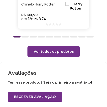
Cuidados e recomendações de uso:
Chinelo Harry Potter
Lavar com água, esponja macia e
detergente neutro.
R$
104
,
90
12
R$
8
,
74
Não vai ao micro-ondas, nem a lava-
louças.
Não utilizar químicos e abrasivos.
Choques ou quedas podem trincar ou
quebrar o produto, pois trata-se de um
Ver todos os produtos
produto de cerâmica.
Avaliações
Tem esse produto? Seja o primeiro a avaliá-lo!
ESCREVER AVALIAÇÃO