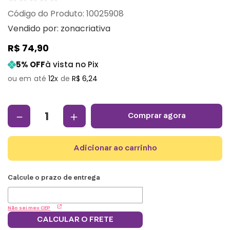
:
10025908
Vendido por:
zonacriativa
R$
74
,
90
5
% OFF
à vista no Pix
12
R$
6
,
24
－
＋
comprar agora
adicionar ao carrinho
Não sei meu CEP
CALCULAR O FRETE