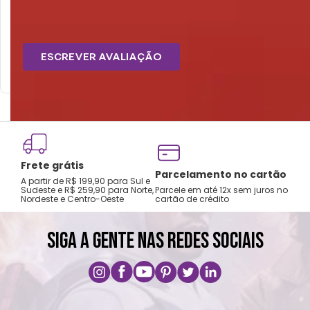
Tem esse produto? Seja o primeiro a avaliá-lo!
ESCREVER AVALIAÇÃO
Frete grátis
Tro
Parcelamento no cartão
A partir de R$ 199,90 para Sul e
gar
Sudeste e R$ 259,90 para Norte,
Parcele em até 12x sem juros no
Nordeste e Centro-Oeste
cartão de crédito
A pri
SIGA A GENTE NAS REDES SOCIAIS