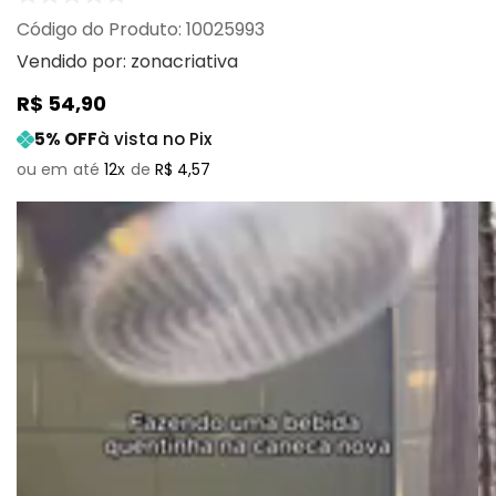
:
10025993
Vendido por:
zonacriativa
R$
54
,
90
5
% OFF
à vista no Pix
12
R$
4
,
57