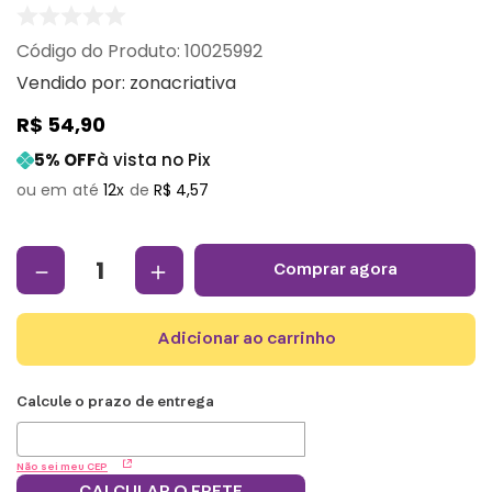
:
10025992
Vendido por:
zonacriativa
R$
54
,
90
5
% OFF
à vista no Pix
12
R$
4
,
57
－
＋
comprar agora
adicionar ao carrinho
Não sei meu CEP
CALCULAR O FRETE