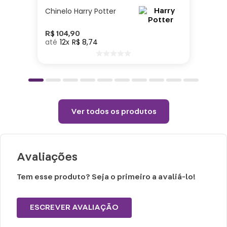
detergente neutro.
Chinelo Harry Potter
Não vai ao micro-ondas, nem a lava-
louças.
R$
104
,
90
12
R$
8
,
74
Não utilizar químicos e abrasivos.
Choques ou quedas podem trincar ou
quebrar o produto, pois trata-se de um
produto de Porcelana
Ver todos os produtos
Avaliações
Tem esse produto? Seja o primeiro a avaliá-lo!
ESCREVER AVALIAÇÃO