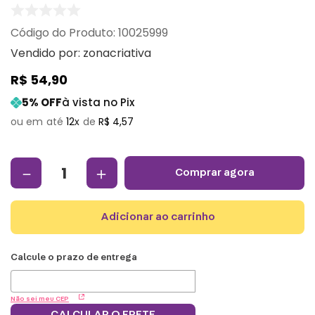
:
10025999
Vendido por:
zonacriativa
R$
54
,
90
5
% OFF
à vista no Pix
12
R$
4
,
57
－
＋
comprar agora
adicionar ao carrinho
Não sei meu CEP
CALCULAR O FRETE