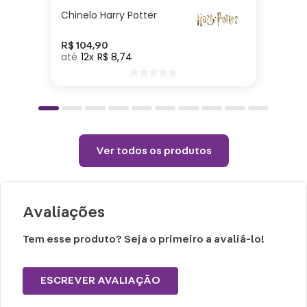
detergente neutro.
Chinelo Harry Potter
Não vai ao micro-ondas, nem a lava-
louças.
R$
104
,
90
12
R$
8
,
74
Não utilizar químicos e abrasivos.
Choques ou quedas podem trincar ou
quebrar o produto, pois trata-se de um
produto de Porcelana
Ver todos os produtos
Avaliações
Tem esse produto? Seja o primeiro a avaliá-lo!
ESCREVER AVALIAÇÃO