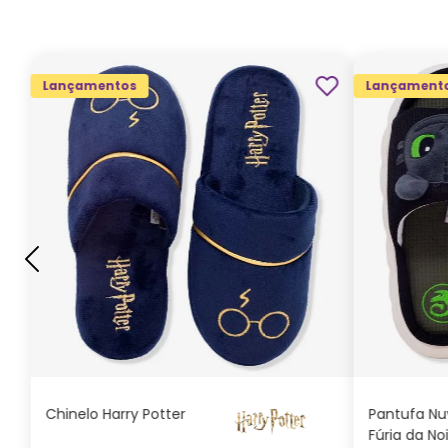
Lançamentos
Lançament
G
GG
M
P
ADICIONAR AO
CARRINHO
Chinelo Harry Potter
Pantufa N
Fúria da No