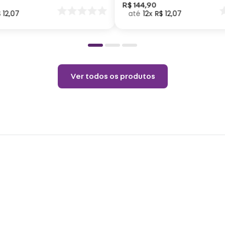
neutr
nar
R$
144
,
90
$
12
,
07
12
R$
12
,
07
o
Não v
Não u
Choqu
produ
Ver todos os produtos