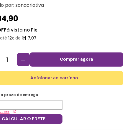
do por:
zonacriativa
84
,
90
OFF
à vista no Pix
12
R$
7
,
07
＋
comprar agora
adicionar ao carrinho
eu CEP
CALCULAR O FRETE