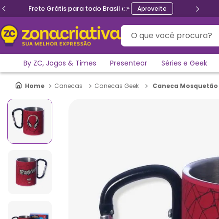
Frete Grátis para todo Brasil 👉
Aproveite
O que você procura?
By ZC, Jogos & Times
Presentear
Séries e Geek
Caneca Mosquetão
Canecas
Canecas Geek