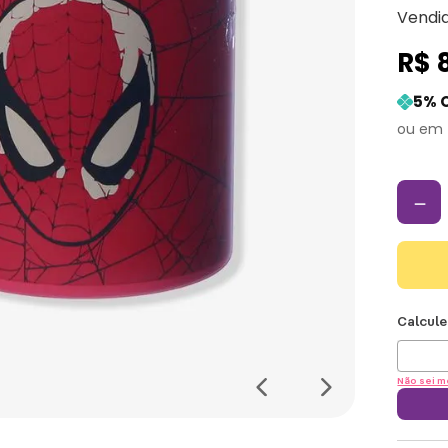
Vendi
R$
5
% 
－
Não sei m