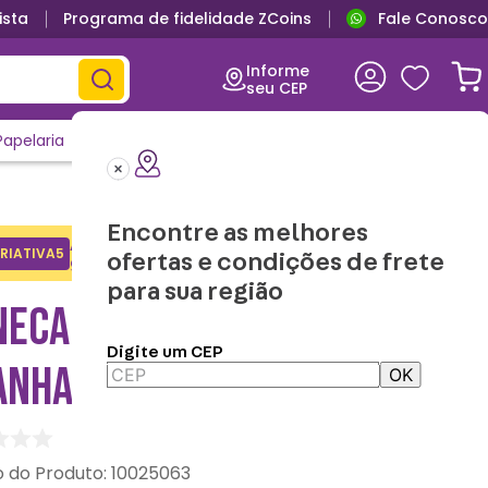
ista
Programa de fidelidade ZCoins
Fale Conosco
Informe
seu CEP
Papelaria
Casa e Decor
Outlet
Clique e Confira
Lançamentos
Encontre as melhores
Adicione o cupom no carrinho e
RIATIVA5
Copiar
ofertas e condições de frete
ganhe desconto na 1a compra.
para sua região
NECA MOSQUETÃO HOMEM-
Digite um CEP
ANHA – MARVEL
OK
:
10025063