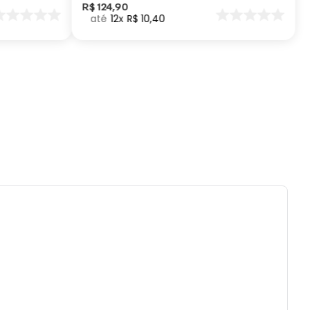
o.
R$
124
,
90
12
R$
10
,
40
ai ao micro-ondas, nem a lava-louças.
tilizar químicos e abrasivos.
es ou quedas podem trincar ou quebrar o
to, pois trata-se de um produto de aço.