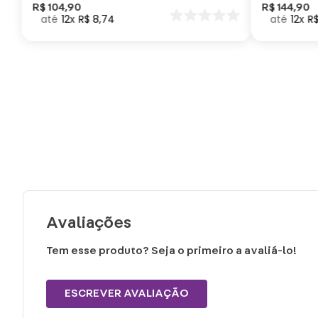
Como Trei
R$
104
,
90
R$
144
,
90
12
R$
8
,
74
12
R
seu Dragã
Avaliações
Tem esse produto? Seja o primeiro a avaliá-lo!
ESCREVER AVALIAÇÃO