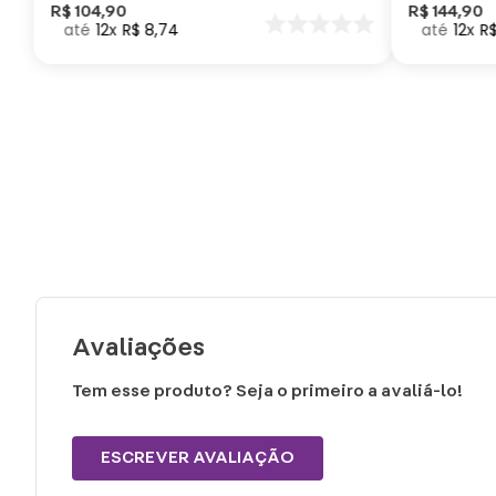
Como Trei
R$
104
,
90
R$
144
,
90
12
R$
8
,
74
12
R
seu Dragã
Avaliações
Tem esse produto? Seja o primeiro a avaliá-lo!
ESCREVER AVALIAÇÃO