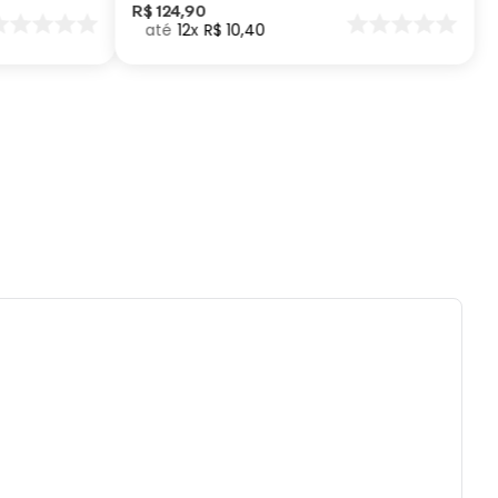
o.
R$
124
,
90
12
R$
10
,
40
ai ao micro-ondas, nem a lava-louças.
tilizar químicos e abrasivos.
es ou quedas podem trincar ou quebrar o
to, pois trata-se de um produto de cerâmica.