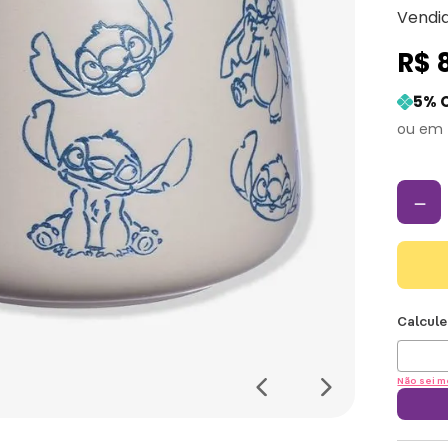
Vendi
R$
5
% 
－
Não sei m