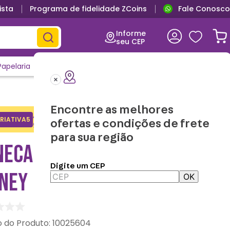
ista
Programa de fidelidade ZCoins
Fale Conosco
Informe
seu CEP
Papelaria
Casa e Decor
Outlet
Clique e Confira
Lançamentos
Encontre as melhores
Adicione o cupom no carrinho e
RIATIVA5
Copiar
ofertas e condições de frete
ganhe desconto na 1a compra.
para sua região
NECA MOMA STITCH -
Digite um CEP
SNEY
OK
:
10025604