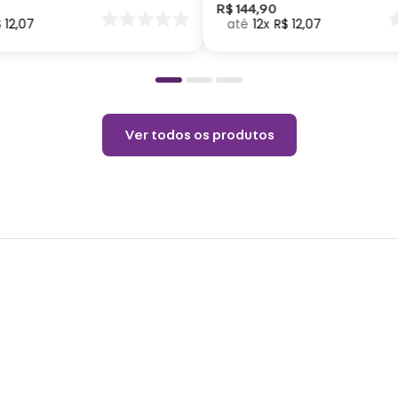
neutr
nar
R$
144
,
90
$
12
,
07
12
R$
12
,
07
o
Não v
Não u
Choqu
produ
Ver todos os produtos