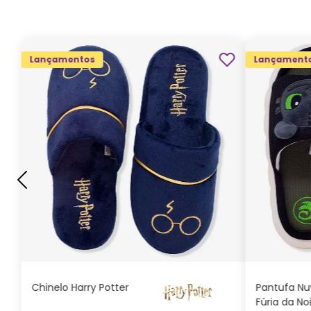
Lançamentos
Lançament
G
GG
M
P
ADICIONAR AO
CARRINHO
Chinelo Harry Potter
Pantufa N
Fúria da No