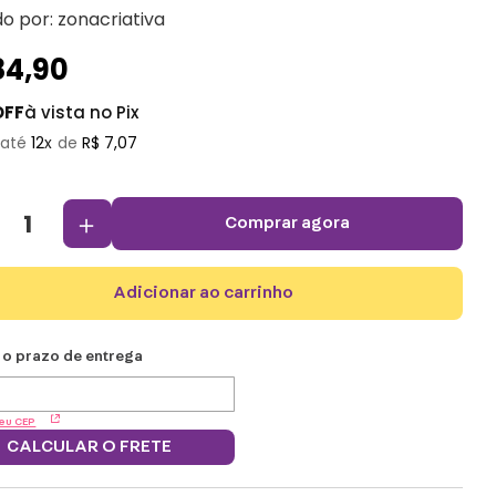
do por:
zonacriativa
84
,
90
OFF
à vista no Pix
12
R$
7
,
07
＋
comprar agora
adicionar ao carrinho
eu CEP
CALCULAR O FRETE