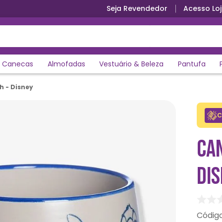
Seja Revendedor
Acesso Loj
Canecas
Almofadas
Vestuário & Beleza
Pantufa
 - Disney
C
CA
DI