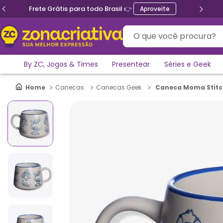
Frete Grátis para todo Brasil 👉
Aproveite
O que você procura?
By ZC, Jogos & Times
Presentear
Séries e Geek
Caneca Moma Stitch
Canecas
Canecas Geek