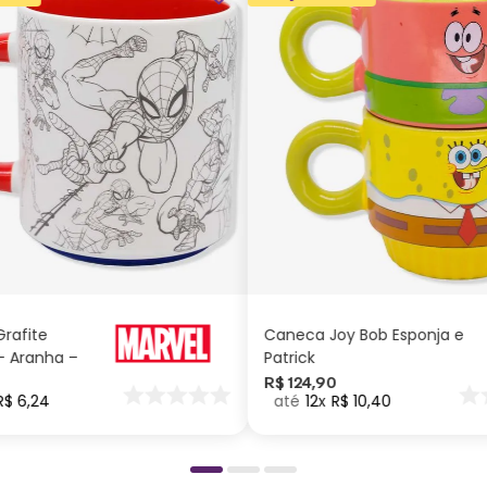
ADICIONAR AO
ADICIONAR AO
CARRINHO
CARRINHO
rafite
Caneca Joy Bob Esponja e
 Aranha –
Patrick
R$
124
,
90
R$
6
,
24
12
R$
10
,
40