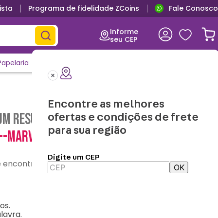
ista
Programa de fidelidade ZCoins
Fale Conosco
Informe
seu CEP
Papelaria
Casa e Decor
Outlet
Clique e Confira
Lançamentos
Encontre as melhores
m resultado para "
caneca-mini-tina-
ofertas e condições de frete
para sua região
--marvel-10026622
"
Digite um CEP
contre o que precisa
OK
os.
lavra.