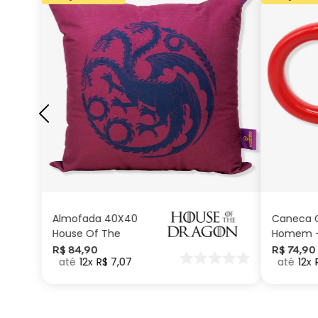
ADICIONAR AO
CARRINHO
Almofada 40X40
Caneca G
House Of The
Homem –
Dragon
Marvel
R$
84
,
90
R$
74
,
90
12
R$
7
,
07
12