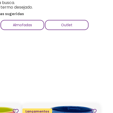
a busca.
o termo desejado.
ias sugeridas
Almofadas
Outlet
Lançamentos