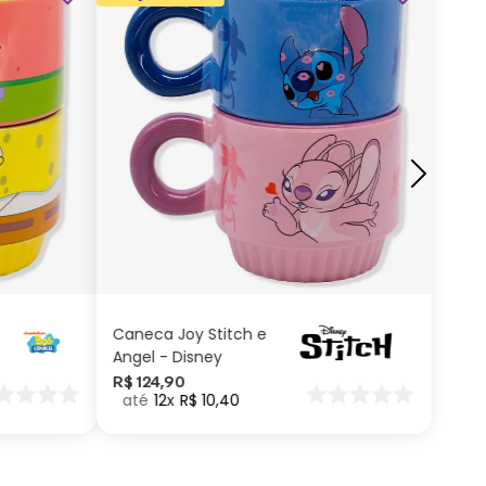
ADICIONAR AO
CARRINHO
Caneca Joy Stitch e
Angel - Disney
R$
124
,
90
12
R$
10
,
40