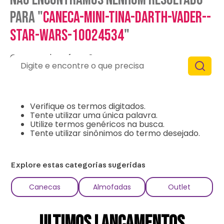
para "
caneca-mini-tina-darth-vader--
star-wars-10024534
"
O que eu devo fazer?
Digite e encontre o que precisa
Verifique os termos digitados.
Tente utilizar uma única palavra.
Utilize termos genéricos na busca.
Tente utilizar sinônimos do termo desejado.
Explore estas categorias sugeridas
Canecas
Almofadas
Outlet
ULTIMOS LANÇAMENTOS