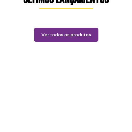
Lançamentos
Almofada 40X40 House
Of The Dragon
R$
84
,
90
12
R$
7
,
07
Ver todos os produtos