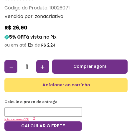
:
10026071
Vendido por:
zonacriativa
R$
26
,
90
5
% OFF
à vista no Pix
12
R$
2
,
24
－
＋
comprar agora
adicionar ao carrinho
Não sei meu CEP
CALCULAR O FRETE