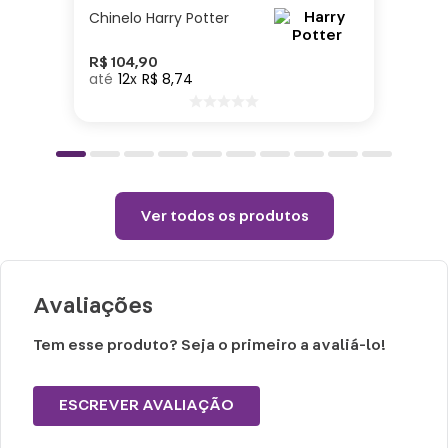
100ml
Chinelo Harry Potter
Cuidados e recomendações de uso:
R$
104
,
90
12
R$
8
,
74
Lavar com água, esponja macia e
detergente neutro.
Não vai ao micro-ondas, nem a lava-
louças.
Ver todos os produtos
Não utilizar químicos e abrasivos.
Choques ou quedas podem trincar ou
quebrar o produto, pois trata-se de um
Avaliações
produto de Cerâmica.
Tem esse produto? Seja o primeiro a avaliá-lo!
ESCREVER AVALIAÇÃO