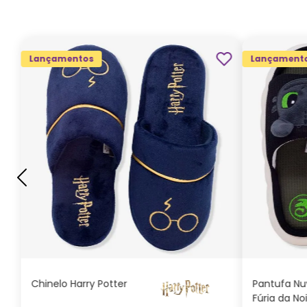
Lançamentos
Lançament
G
GG
M
P
ADICIONAR AO
CARRINHO
Chinelo Harry Potter
Pantufa N
Fúria da No