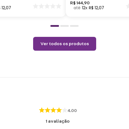
Choqu
nar
R$
144
,
90
$
12
,
07
12
R$
12
,
07
o
produ
Ver todos os produtos
4.00
1
avaliação