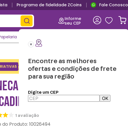
ista
Programa de fidelidade ZCoins
Fale Conosco
Informe
seu CEP
Papelaria
Casa e Decor
Outlet
Clique e Confira
Lançamentos
Encontre as melhores
Adicione o cupom no carrinho e
RIATIVA5
Copiar
ofertas e condições de frete
ganhe desconto na 1a compra.
para sua região
NECA MAGGIE STITCH
Digite um CEP
CADINHA - DISNEY
OK
1
avaliação
:
10026494