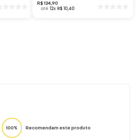
es ou quedas podem trincar ou quebrar o
R$
124
,
90
12
R$
10
,
40
to, pois trata-se de um produto de cerâmica.
100%
Recomendam este produto