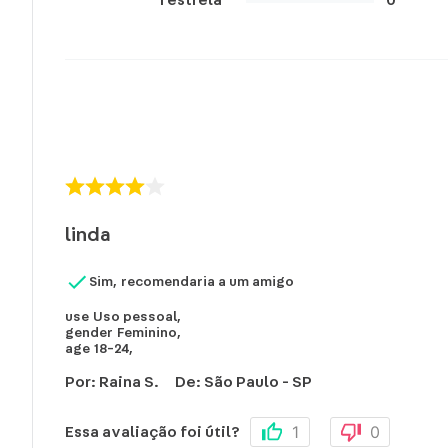
linda
Sim, recomendaria a um amigo
use
Uso pessoal
,
gender
Feminino
,
age
18-24
,
Por
:
Raina S.
De
:
São Paulo - SP
1
0
Essa avaliação foi útil?