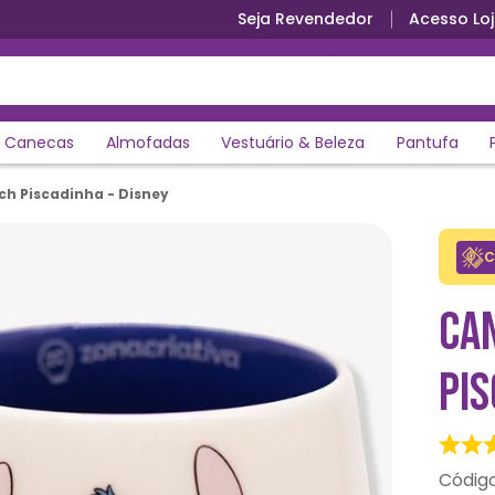
Seja Revendedor
Acesso Loj
Ganhe 5% de desconto no PIX
Canecas
Almofadas
Vestuário & Beleza
Pantufa
ch Piscadinha - Disney
C
CA
PIS