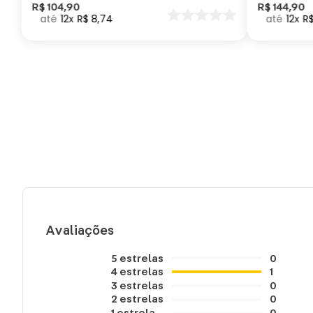
Como Trei
R$
104
,
90
R$
144
,
90
12
R$
8
,
74
12
R
seu Dragã
Avaliações
5
estrelas
0
4
estrelas
1
3
estrelas
0
2
estrelas
0
1
estrela
0