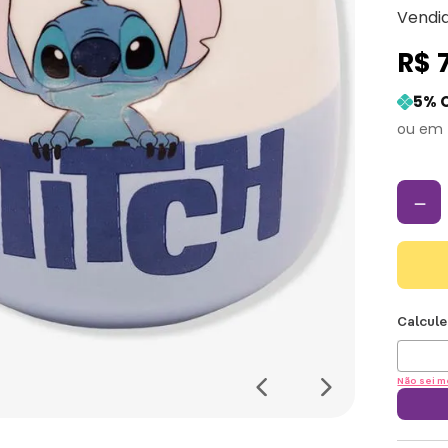
Vendi
R$
5
% 
－
Não sei m