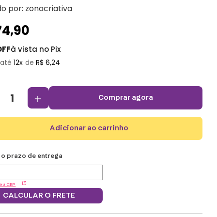
do por:
zonacriativa
74
,
90
OFF
à vista no Pix
12
R$
6
,
24
＋
comprar agora
adicionar ao carrinho
eu CEP
CALCULAR O FRETE