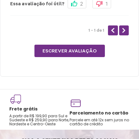
2
1
Essa avaliação foi útil?
1 - 1
de
1
ESCREVER AVALIAÇÃO
Frete grátis
Tro
Parcelamento no cartão
A partir de R$ 199,90 para Sul e
gar
Sudeste e R$ 259,90 para Norte,
Parcele em até 12x sem juros no
Nordeste e Centro-Oeste
cartão de crédito
A pri