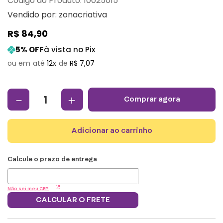
:
10025015
Vendido por:
zonacriativa
R$
84
,
90
5
% OFF
à vista no Pix
12
R$
7
,
07
－
＋
comprar agora
adicionar ao carrinho
Não sei meu CEP
CALCULAR O FRETE