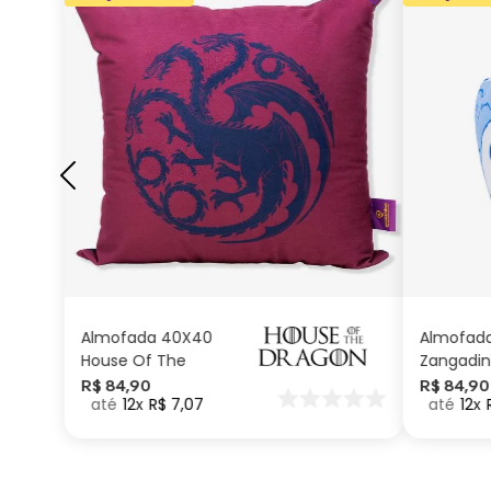
ADICIONAR AO
CARRINHO
Almofada 40X40
Almofad
House Of The
Zangadin
Dragon
Carinhos
R$
84
,
90
R$
84
,
90
12
R$
7
,
07
12