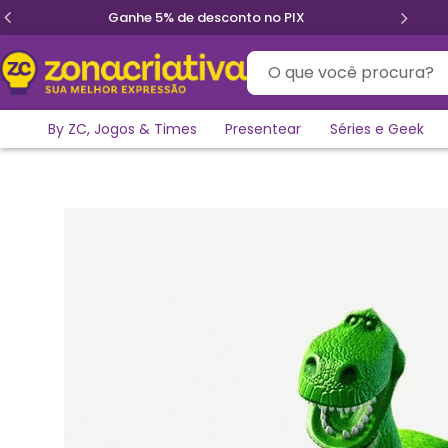
Parcele em até 12x sem juros
O que você procura?
By ZC, Jogos & Times
Presentear
Séries e Geek