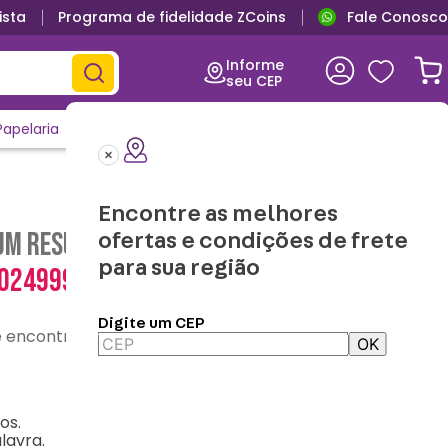
ista
Programa de fidelidade ZCoins
Fale Conosco
Informe
seu CEP
Papelaria
Casa e Decor
Outlet
Clique e Confira
Lançamentos
Encontre as melhores
m resultado para "
caneca-cubo-high-
ofertas e condições de frete
para sua região
0024999
"
Digite um CEP
contre o que precisa
OK
os.
lavra.