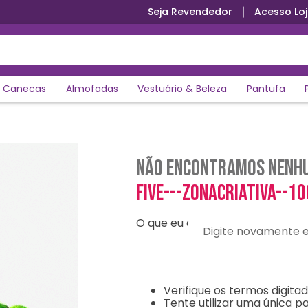
Seja Revendedor
Acesso Loj
Canecas
Almofadas
Vestuário & Beleza
Pantufa
Não encontramos nenhu
five---zonacriativa--1
O que eu devo fazer?
Digite novamente e en
Verifique os termos digitad
Tente utilizar uma única pa