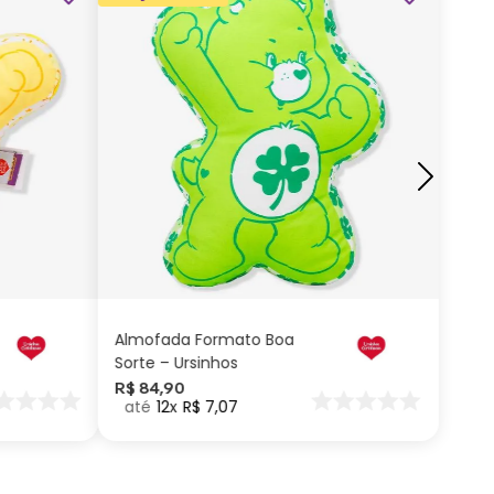
ADICIONAR AO
CARRINHO
Almofada Formato Boa
Sorte – Ursinhos
Carinhosos
R$
84
,
90
12
R$
7
,
07