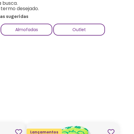
a busca.
o termo desejado.
ias sugeridas
Almofadas
Outlet
Lançamentos