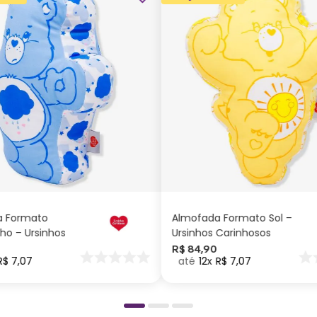
ADICIONAR AO
ADICIONAR AO
CARRINHO
CARRINHO
a Formato
Almofada Formato Sol –
ho – Ursinhos
Ursinhos Carinhosos
os
R$
84
,
90
R$
7
,
07
12
R$
7
,
07