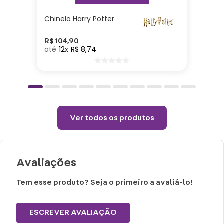
Chinelo Harry Potter
Boneco:
Altura: 8cm| Largura: 2cm| Comprimento:
R$
104
,
90
12
R$
8
,
74
6cm | Peso: 0,30gr| Material: Silicone
Cuidados e recomendações de uso:
Lavar com água, esponja macia e
detergente neutro.
Ver todos os produtos
Não vai ao micro-ondas, nem à lava-
louças.
Não utilizar químicos e abrasivos.
Avaliações
Choques ou quedas podem trincar ou
quebrar o produto, pois trata-se de um
Tem esse produto? Seja o primeiro a avaliá-lo!
produto de cerâmica
ESCREVER AVALIAÇÃO