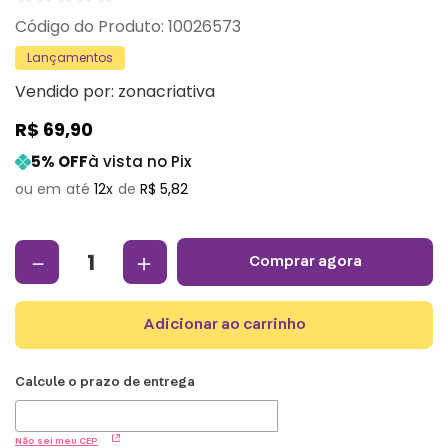
:
10026573
Lançamentos
Vendido por:
zonacriativa
R$
69
,
90
5
% OFF
à vista no Pix
12
R$
5
,
82
－
＋
comprar agora
adicionar ao carrinho
Não sei meu CEP