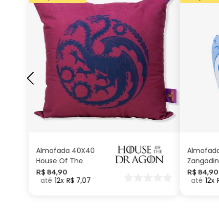
ADICIONAR AO
CARRINHO
Almofada 40X40
Almofad
House Of The
Zangadin
Dragon
Carinhos
R$
84
,
90
R$
84
,
90
12
R$
7
,
07
12