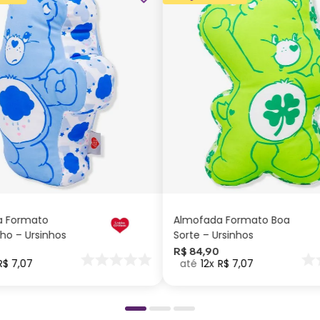
ADICIONAR AO
ADICIONAR AO
CARRINHO
CARRINHO
a Formato
Almofada Formato Boa
ho – Ursinhos
Sorte – Ursinhos
os
Carinhosos
R$
84
,
90
R$
7
,
07
12
R$
7
,
07