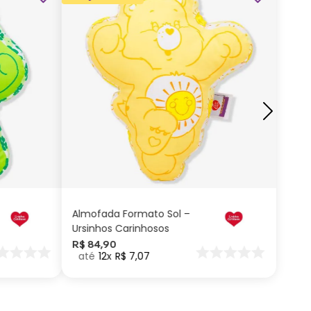
ADICIONAR AO
CARRINHO
Almofada Formato Sol –
Ursinhos Carinhosos
R$
84
,
90
12
R$
7
,
07