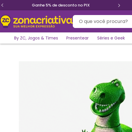
IX
Parcele em até 12x sem juros
O que você procura?
By ZC, Jogos & Times
Presentear
Séries e Geek