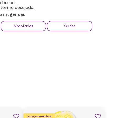
a busca.
o termo desejado.
ias sugeridas
Almofadas
Outlet
Lançamentos