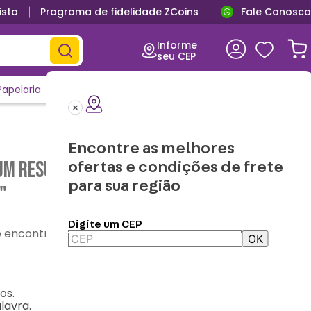
ista
Programa de fidelidade ZCoins
Fale Conosco
Informe
seu CEP
Papelaria
Casa e Decor
Outlet
Clique e Confira
Lançamentos
Encontre as melhores
m resultado para "
caneca-buck-cafe---
ofertas e condições de frete
para sua região
"
Digite um CEP
contre o que precisa
OK
os.
lavra.