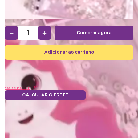
－
＋
comprar agora
adicionar ao carrinho
Não sei meu CEP
CALCULAR O FRETE
Frete grátis.
Saiba mais
5% OFF no boleto
Parcele em 12x
Troque
e PIX!
s/juros
pontos por