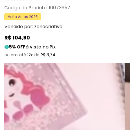
:
10073657
Volta Aulas 2026
Vendido por:
zonacriativa
R$
104
,
90
5
% OFF
à vista no Pix
12
R$
8
,
74