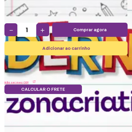
－
＋
comprar agora
adicionar ao carrinho
Não sei meu CEP
CALCULAR O FRETE
Frete grátis.
5% OFF no boleto
Parcele em 12x
Troque
Saiba mais
e PIX!
s/juros
pontos por