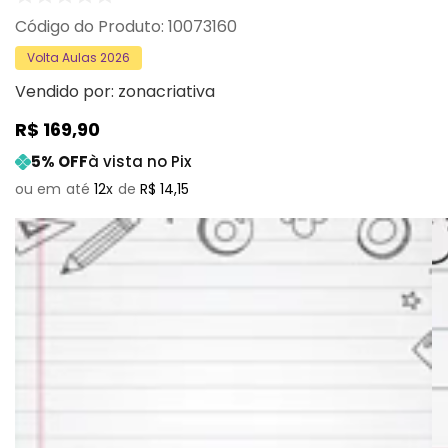
:
10073160
Volta Aulas 2026
Vendido por:
zonacriativa
R$
169
,
90
5
% OFF
à vista no Pix
12
R$
14
,
15