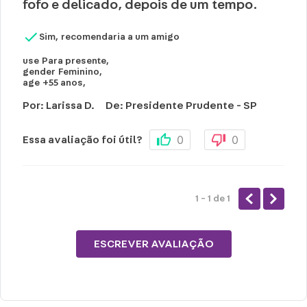
fofo e delicado, depois de um tempo.
Sim, recomendaria a um amigo
use
Para presente
,
gender
Feminino
,
age
+55 anos
,
Por
:
Larissa D.
De
:
Presidente Prudente - SP
0
0
Essa avaliação foi útil?
1 - 1
de
1
ESCREVER AVALIAÇÃO