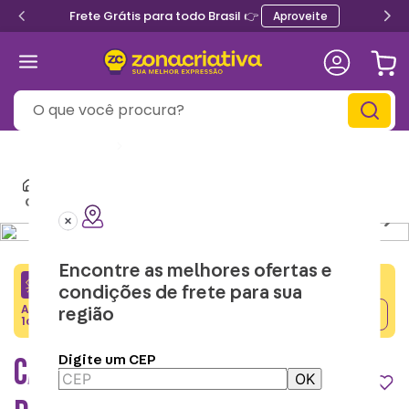
Frete Grátis para todo Brasil 👉
Aproveite
O que você procura?
Informe seu
CEP
Papelaria
Cadernos
Caderno com Estojo Stitch – Disney
Encontre as melhores ofertas e
CRIATIVA5
condições de frete para sua
Adicione o cupom no carrinho e ganhe desconto na
região
Copiar
1a compra.
CADERNO COM ESTOJO STITCH –
Digite um CEP
OK