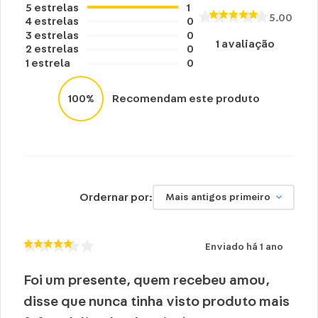
5
estrelas
1
5.00
4
estrelas
0
3
estrelas
0
1
avaliação
2
estrelas
0
1
estrela
0
100%
Recomendam este produto
Ordernar por:
Mais antigos primeiro
Enviado há
1 ano
Foi um presente, quem recebeu amou,
disse que nunca tinha visto produto mais