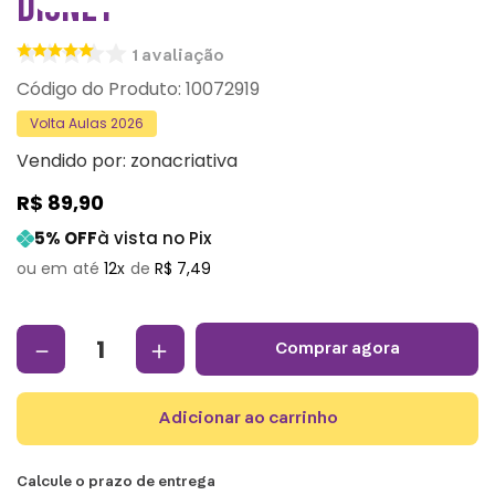
DISNEY
1
avaliação
:
10072919
Volta Aulas 2026
Vendido por:
zonacriativa
R$
89
,
90
5
% OFF
à vista no Pix
12
R$
7
,
49
－
＋
comprar agora
adicionar ao carrinho