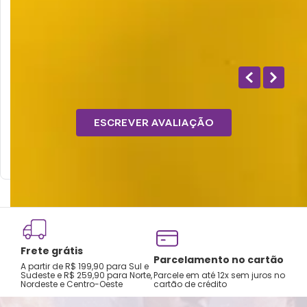
1
0
Essa avaliação foi útil?
1 - 1
de
1
ESCREVER AVALIAÇÃO
Frete grátis
Tro
Parcelamento no cartão
A partir de R$ 199,90 para Sul e
gar
Sudeste e R$ 259,90 para Norte,
Parcele em até 12x sem juros no
Nordeste e Centro-Oeste
cartão de crédito
A pri