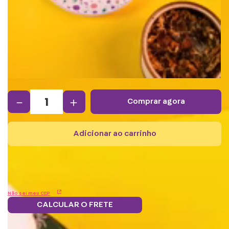
－
＋
comprar agora
adicionar ao carrinho
Não sei meu CEP
CALCULAR O FRETE