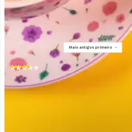
quebrar o produto, pois trata-se de um
100%
Recomendam este produto
produto de cerâmica.
Ordernar por:
Mais antigos primeiro
Enviado há
1 ano
Ainda mais bonito e delicado ao vivo.
Sim, recomendaria a um amigo
use
Uso pessoal
,
gender
Feminino
,
age
45-54
,
Por
:
Kiara M.
De
:
São Paulo - SP