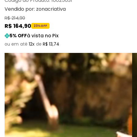
:
10025631
Vendido por:
zonacriativa
R$
214
,
90
R$
164
,
90
23%
OFF
5
% OFF
à vista no Pix
12
R$
13
,
74