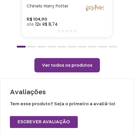
36| Enchimento: Fibra| Tecido: Poliéster
Chinelo Harry Potter
Cuidados e recomendações de uso:
R$
104
,
90
12
R$
8
,
74
Passar com temperatura máxima de 110°
(sem vapor).
Não alvejar.
Permitido uso de centrifuga e máquina
Ver todos os produtos
secadora.
Temperatura máxima de lavagem 40°.
Não limpar a seco.
Avaliações
Tem esse produto? Seja o primeiro a avaliá-lo!
ESCREVER AVALIAÇÃO