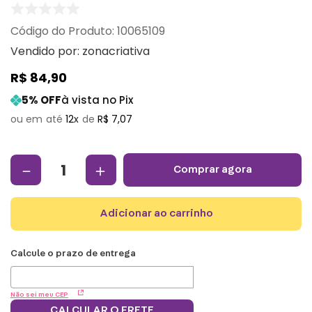
:
10065109
Vendido por:
zonacriativa
R$
84
,
90
5
% OFF
à vista no Pix
12
R$
7
,
07
－
＋
comprar agora
adicionar ao carrinho
Não sei meu CEP
CALCULAR O FRETE