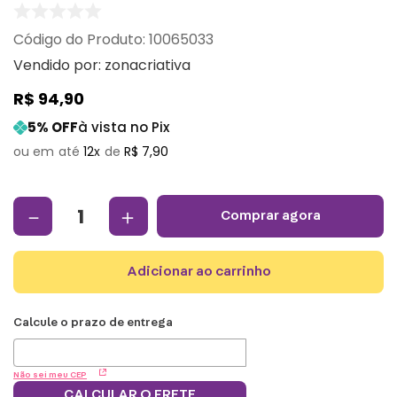
:
10065033
Vendido por:
zonacriativa
R$
94
,
90
5
% OFF
à vista no Pix
12
R$
7
,
90
－
＋
comprar agora
adicionar ao carrinho
Não sei meu CEP
CALCULAR O FRETE