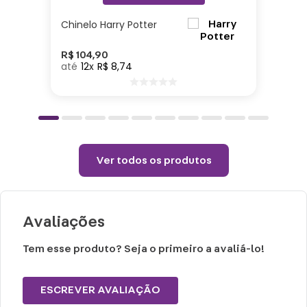
6cm| Tecido: 100% Poliéster
Chinelo Harry Potter
Cuidados e recomendações de uso:
R$
104
,
90
12
R$
8
,
74
Passar com temperatura máxima de 110°
(sem vapor).
Não alvejar.
Permitido uso de centrifuga e máquina
secadora.
Ver todos os produtos
Temperatura máxima de lavagem 40°.
Não limpar a seco.
Avaliações
Tem esse produto? Seja o primeiro a avaliá-lo!
ESCREVER AVALIAÇÃO