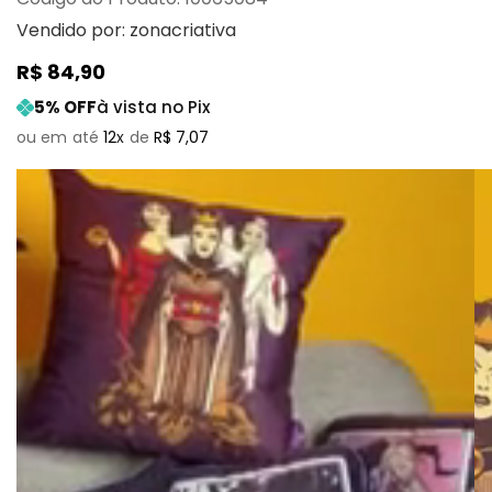
Vendido por:
zonacriativa
R$
84
,
90
5
% OFF
à vista no Pix
12
R$
7
,
07