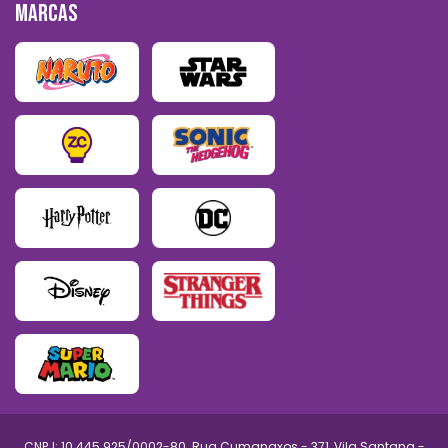
MARCAS
CNPJ: 10.445.925/0002-80. Rua Cumanaxos - 371, Vila Santana -