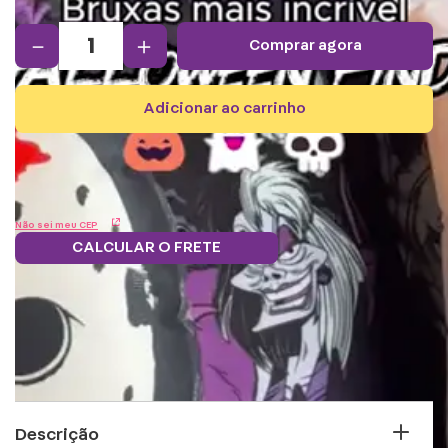
－
＋
comprar agora
adicionar ao carrinho
Não sei meu CEP
CALCULAR O FRETE
Frete grátis.
5% OFF no boleto
Parcele em 12x
Troque
Saiba mais
e PIX!
s/juros
pontos por
benefícios
Descrição