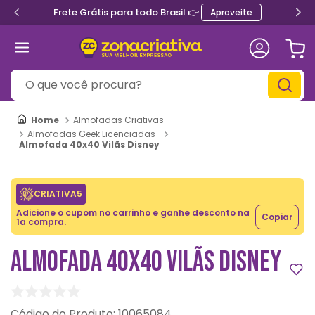
Frete Grátis para todo Brasil 👉
Aproveite
O que você procura?
Almofadas Criativas
Almofadas Geek Licenciadas
Almofada 40x40 Vilãs Disney
CRIATIVA5
Adicione o cupom no carrinho e ganhe desconto na
Copiar
1a compra.
ALMOFADA 40X40 VILÃS DISNEY
:
10065084