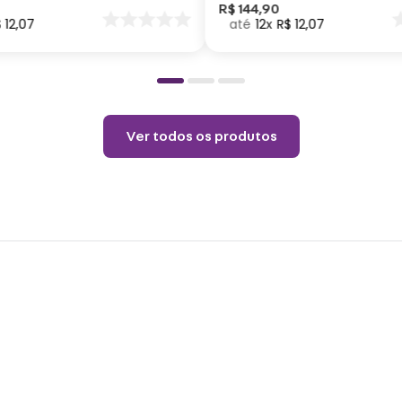
vapor
nar
R$
144
,
90
$
12
,
07
12
R$
12
,
07
o
Não a
Permi
Temp
Ver todos os produtos