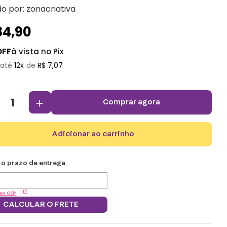
do por:
zonacriativa
84
,
90
OFF
à vista no Pix
12
R$
7
,
07
＋
comprar agora
adicionar ao carrinho
eu CEP
CALCULAR O FRETE