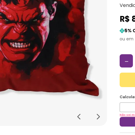
Vendi
R$
5
% 
－
Não sei m