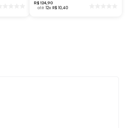
).
R$
124
,
90
12
R$
10
,
40
lvejar.
tido uso de centrifuga e máquina secadora.
eratura máxima de lavagem 40°.