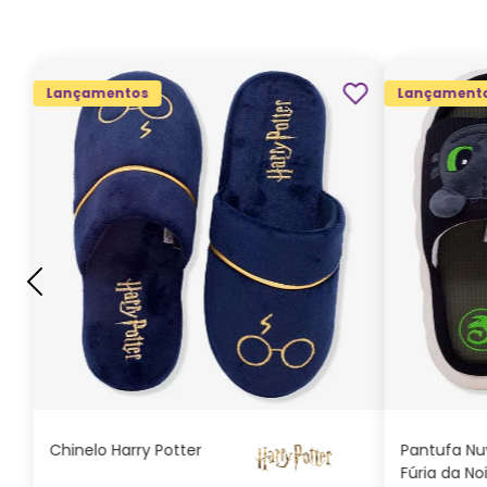
Lançamentos
Lançament
G
GG
M
P
ADICIONAR AO
CARRINHO
Chinelo Harry Potter
Pantufa N
Fúria da No