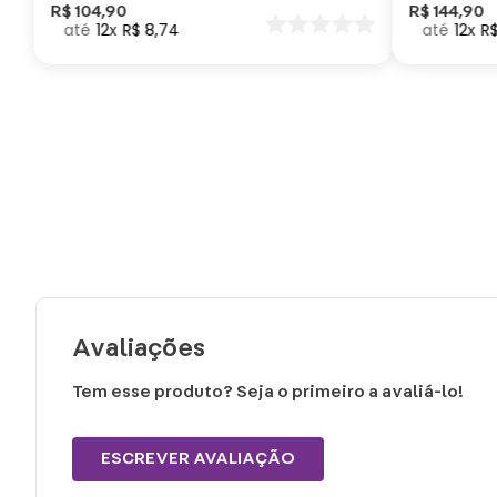
Como Trei
R$
104
,
90
R$
144
,
90
12
R$
8
,
74
12
R
seu Dragã
Avaliações
Tem esse produto? Seja o primeiro a avaliá-lo!
ESCREVER AVALIAÇÃO