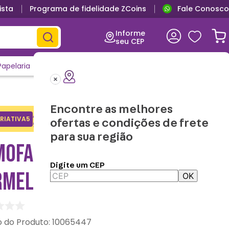
ista
Programa de fidelidade ZCoins
Fale Conosco
Informe
seu CEP
Papelaria
Casa e Decor
Outlet
Clique e Confira
Lançamentos
Encontre as melhores
Adicione o cupom no carrinho e
RIATIVA5
Copiar
ofertas e condições de frete
ganhe desconto na 1a compra.
para sua região
MOFADA 40X40 HULK
Digite um CEP
RMELHO - MARVEL
OK
:
10065447