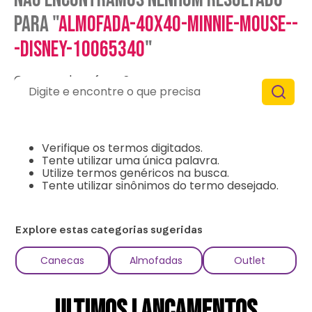
para "
almofada-40x40-minnie-mouse--
-disney-10065340
"
O que eu devo fazer?
Digite e encontre o que precisa
Verifique os termos digitados.
Tente utilizar uma única palavra.
Utilize termos genéricos na busca.
Tente utilizar sinônimos do termo desejado.
Explore estas categorias sugeridas
Canecas
Almofadas
Outlet
ULTIMOS LANÇAMENTOS