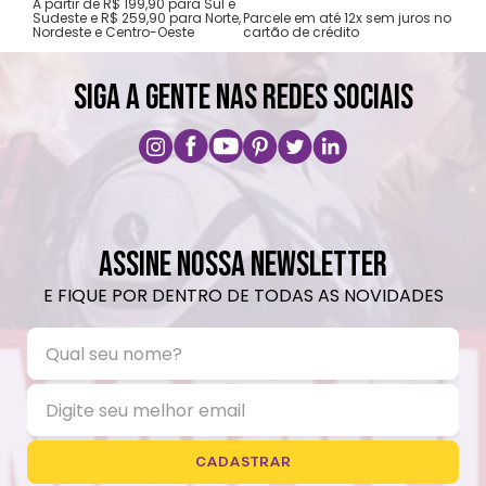
A partir de R$ 199,90 para Sul e
gar
Sudeste e R$ 259,90 para Norte,
Parcele em até 12x sem juros no
Nordeste e Centro-Oeste
cartão de crédito
A pri
SIGA A GENTE NAS REDES SOCIAIS
ASSINE NOSSA NEWSLETTER
E FIQUE POR DENTRO DE TODAS AS NOVIDADES
CADASTRAR