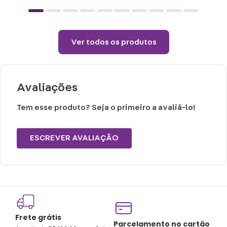
secadora.
Temperatura máxima de lavagem 40°.
Não limpar a seco.
Ver todos os produtos
Avaliações
Tem esse produto? Seja o primeiro a avaliá-lo!
ESCREVER AVALIAÇÃO
Frete grátis
Tro
Parcelamento no cartão