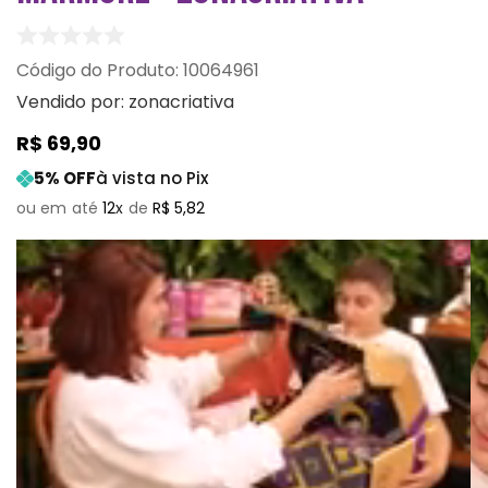
:
10064961
Vendido por:
zonacriativa
R$
69
,
90
5
% OFF
à vista no Pix
12
R$
5
,
82