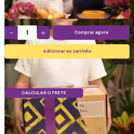
－
＋
comprar agora
adicionar ao carrinho
Não sei meu CEP
CALCULAR O FRETE
Frete grátis.
5% OFF no boleto
Parcele em 12x
Troque
Saiba mais
e PIX!
s/juros
pontos por
benefícios