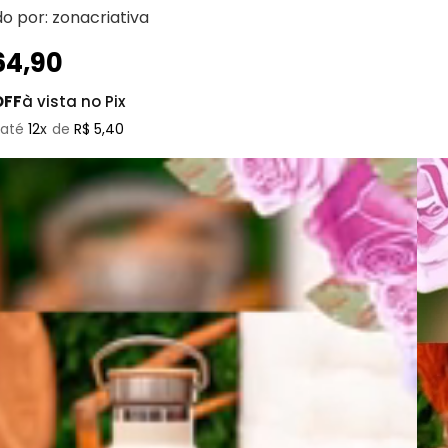
do por:
zonacriativa
64
,
90
OFF
à vista no Pix
12
R$
5
,
40