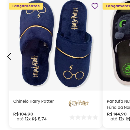
Lançamentos
Lançament
G
GG
M
P
ADICIONAR AO
CARRINHO
Chinelo Harry Potter
Pantufa N
Fúria da No
Como Trei
R$
104
,
90
R$
144
,
90
12
R$
8
,
74
12
R
seu Dragã