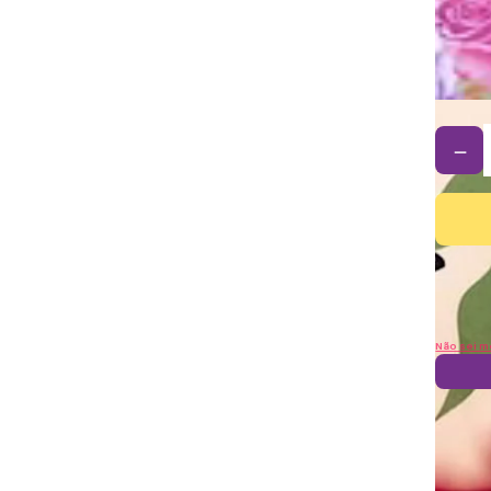
－
Não sei m