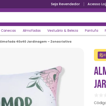
Seja Revendedor
Acesso Loj
Parcele em até 12x sem juros
Canecas
Almofadas
Vestuário & Beleza
Pantufa
Almofada 40x40 Jardinagem – Zonacriativa
C
AL
JAR