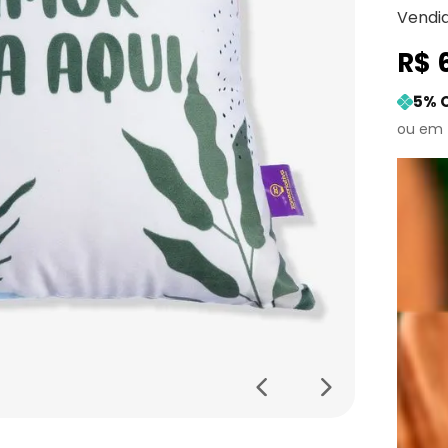
Vendi
R$
5
% 