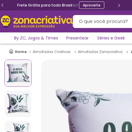
Ganhe 5% de desconto no PIX
O que você procura?
By ZC, Jogos & Times
Presentear
Séries e Geek
Almofadas Criativas
Almofadas Zonacriativa