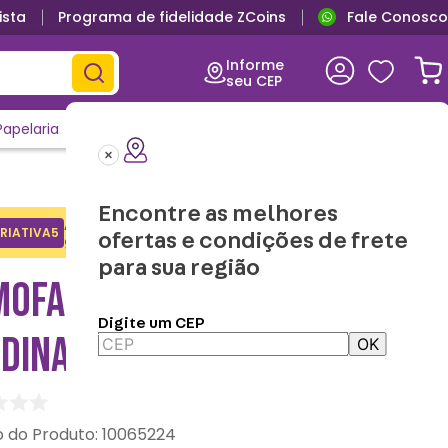
ista
Programa de fidelidade ZCoins
Fale Conosco
Primeira troca grátis
Informe
seu CEP
Papelaria
Casa e Decor
Outlet
Clique e Confira
Lançamentos
Encontre as melhores
Adicione o cupom no carrinho e
RIATIVA5
Copiar
ofertas e condições de frete
ganhe desconto na 1a compra.
para sua região
MOFADA 40X40
Digite um CEP
DINAGEM – ZONACRIATIVA
OK
:
10065224