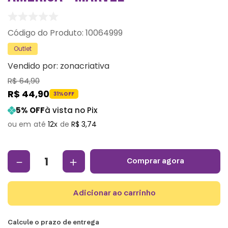
:
10064999
Outlet
Vendido por:
zonacriativa
R$
64
,
90
R$
44
,
90
31%
OFF
5
% OFF
à vista no Pix
12
R$
3
,
74
－
＋
comprar agora
adicionar ao carrinho