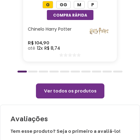
G
GG
M
P
Altura: 40cm| Largura: 40cm| Comprimento:
10cm| Material: Poliéster| Enchimento: Fibra
Chinelo Harry Potter
Cuidados e recomendações de uso:
R$
104
,
90
12
R$
8
,
74
Passar com temperatura máxima de 110°
(sem vapor).
Não alvejar.
Permitido uso de centrifuga e máquina
secadora.
Ver todos os produtos
Temperatura máxima de lavagem 40°.
Não limpar a seco.
Avaliações
Tem esse produto? Seja o primeiro a avaliá-lo!