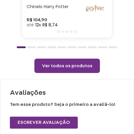
Cuidados e recomendações de uso:
Chinelo Harry Potter
Lavar com água, esponja macia e
R$
104
,
90
12
R$
8
,
74
detergente neutro.
Não vai ao micro-ondas, nem a lava-
louças.
Não utilizar químicos e abrasivos.
Choques ou quedas podem trincar ou
Ver todos os produtos
quebrar o produto, pois trata-se de um
produto de Porcelana.
Avaliações
Tem esse produto? Seja o primeiro a avaliá-lo!
ESCREVER AVALIAÇÃO