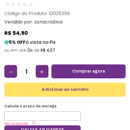
:
10025356
Vendido por:
zonacriativa
R$
54
,
90
5
% OFF
à vista no Pix
12
R$
4
,
57
－
＋
comprar agora
adicionar ao carrinho
Não sei meu CEP
CALCULAR O FRETE