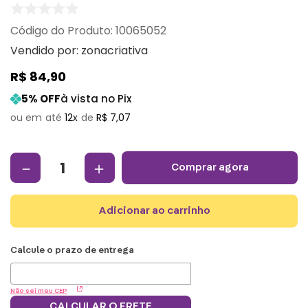
:
10065052
Vendido por:
zonacriativa
R$
84
,
90
5
% OFF
à vista no Pix
12
R$
7
,
07
－
＋
comprar agora
adicionar ao carrinho
Não sei meu CEP
CALCULAR O FRETE