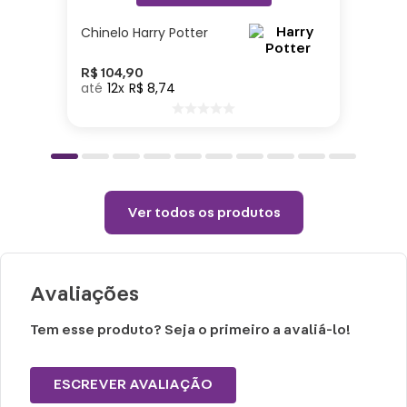
Especificações:
Chinelo Harry Potter
Altura: 29cm| Largura: 45cm| Comprimento:
6cm| Tecido: 100% Poliéster
R$
104
,
90
12
R$
8
,
74
Cuidados e recomendações de uso:
Passar com temperatura máxima de 110°
(sem vapor).
Não alvejar.
Ver todos os produtos
Permitido uso de centrifuga e máquina
secadora.
Temperatura máxima de lavagem 40°.
Avaliações
Não limpar a seco.
Tem esse produto? Seja o primeiro a avaliá-lo!
ESCREVER AVALIAÇÃO