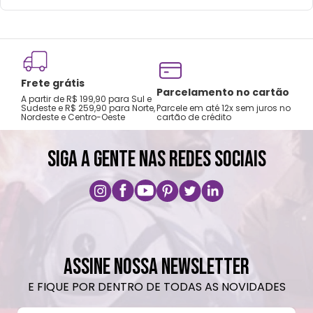
Choques ou quedas podem trincar ou
quebrar o produto.
Não é a prova de pequenos vazamentos,
carregue o produto apenas na posição
Frete grátis
vertical e não coloque em bolsas ou
Tro
Parcelamento no cartão
A partir de R$ 199,90 para Sul e
gar
mochilas.
Sudeste e R$ 259,90 para Norte,
Parcele em até 12x sem juros no
Nordeste e Centro-Oeste
cartão de crédito
A pri
Lavar com água, esponja macia e sabão
neutro.
SIGA A GENTE NAS REDES SOCIAIS
Não recomendado colocar no freezer.
Não vai ao micro-ondas.
Não utilizar produtos químicos e abrasivos.
ASSINE NOSSA NEWSLETTER
E FIQUE POR DENTRO DE TODAS AS NOVIDADES