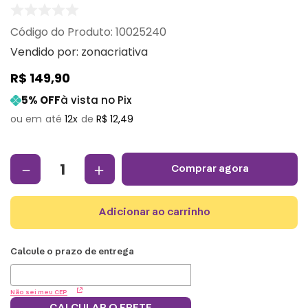
:
10025240
Vendido por:
zonacriativa
R$
149
,
90
5
% OFF
à vista no Pix
12
R$
12
,
49
－
＋
comprar agora
adicionar ao carrinho
Não sei meu CEP
CALCULAR O FRETE