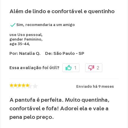
Além de lindo e confortável e quentinho
Sim, recomendaria a um amigo
use
Uso pessoal
,
gender
Feminino
,
age
35-44
,
Por
:
Natalia Q.
De
:
São Paulo - SP
1
2
Essa avaliação foi útil?
Enviado há
9 meses
A pantufa é perfeita. Muito quentinha,
confortável e fofa! Adorei ela e vale a
pena pelo preço.