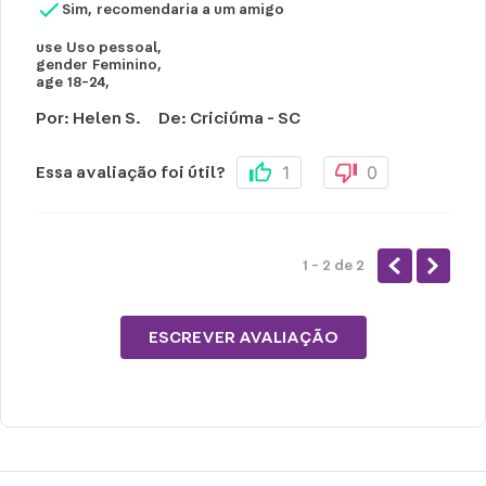
Sim, recomendaria a um amigo
use
Uso pessoal
,
gender
Feminino
,
age
18-24
,
Por
:
Helen S.
De
:
Criciúma - SC
1
0
Essa avaliação foi útil?
1 - 2
de
2
ESCREVER AVALIAÇÃO