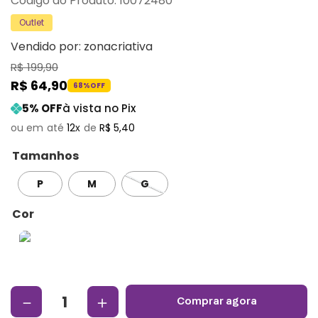
:
10072480
Outlet
Vendido por:
zonacriativa
R$
199
,
90
R$
64
,
90
68%
OFF
5
% OFF
à vista no Pix
12
R$
5
,
40
Tamanhos
P
M
G
Cor
－
＋
comprar agora