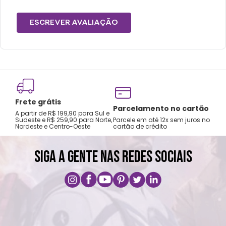
Tamanho P: Calça 33 - 35
Tamanho M: Calça 36 - 41
ESCREVER AVALIAÇÃO
Tamanho G: Calça 42 - 44
Cuidados e recomendações de uso:
Lavar a mão com água fria.
Não usar alvejante.
Frete grátis
Não secar na secadora.
Tro
Parcelamento no cartão
A partir de R$ 199,90 para Sul e
gar
Não passar ferro.
Sudeste e R$ 259,90 para Norte,
Parcele em até 12x sem juros no
Nordeste e Centro-Oeste
cartão de crédito
A pri
Não lavar a seco.
SIGA A GENTE NAS REDES SOCIAIS