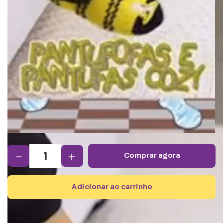
－
＋
comprar agora
adicionar ao carrinho