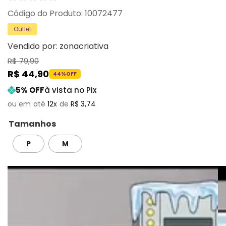
:
10072477
Outlet
Vendido por:
zonacriativa
R$
79
,
90
R$
44
,
90
44%
OFF
5
% OFF
à vista no Pix
12
R$
3
,
74
Tamanhos
P
M