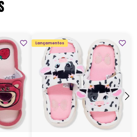
S
EL)
Lançamentos
A (H)
G
M
P
ADICIONAR AO
CARRINHO