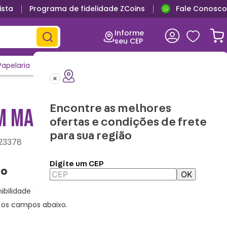
ista
Programa de fidelidade ZCoins
Fale Conosco
Primeira troca grátis
Informe
seu CEP
Papelaria
Casa e Decor
Outlet
Clique e Confira
Lançamentos
Encontre as melhores
M MARIO BLACK
ofertas e condições de frete
para sua região
23378
Digite um CEP
OK