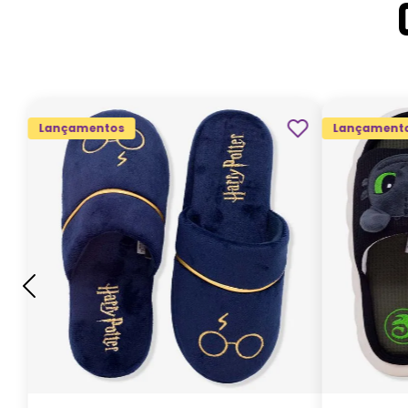
Lançamentos
Lançament
G
GG
M
P
ADICIONAR AO
CARRINHO