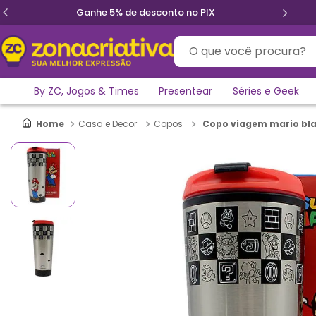
Ganhe 5% de desconto no PIX
O que você procura?
By ZC, Jogos & Times
Presentear
Séries e Geek
Copo viagem mario bl
Casa e Decor
Copos