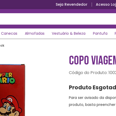
Seja Revendedor
Acesso Loj
Parcele em até 12x sem juros
Canecas
Almofadas
Vestuário & Beleza
Pantufa
ack
COPO VIAGE
:
100