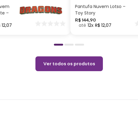
uvem
Pantufa Nuvem Lotso –
ite –
Toy Story
nar
R$
144
,
90
$
12
,
07
12
R$
12
,
07
o
Ver todos os produtos