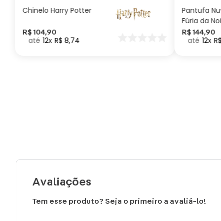
Chinelo Harry Potter
Pantufa N
Fúria da No
Como Trei
R$
104
,
90
R$
144
,
90
12
R$
8
,
74
12
R
seu Dragã
Avaliações
Tem esse produto? Seja o primeiro a avaliá-lo!