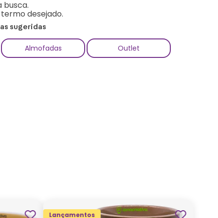
a busca.
o termo desejado.
ias sugeridas
Almofadas
Outlet
Lançamentos