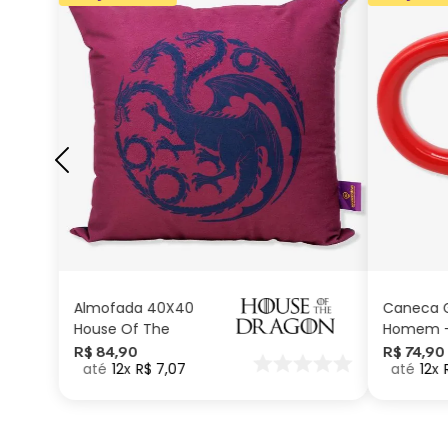
ADICIONAR AO
CARRINHO
Almofada 40X40
Caneca G
House Of The
Homem –
Dragon
Marvel
R$
84
,
90
R$
74
,
90
12
R$
7
,
07
12