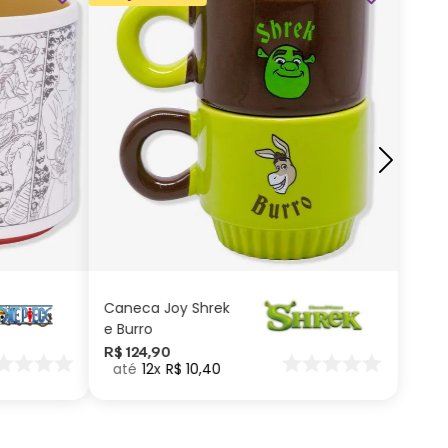
ADICIONAR AO
CARRINHO
Caneca Joy Shrek
e Burro
R$
124
,
90
12
R$
10
,
40