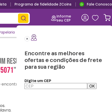
ista
Programa de fidelidade ZCoins
Fale Conosco
Informe
seu CEP
Papelaria
Casa e Decor
Outlet
Clique e Confira
Lançamentos
Encontre as melhores
m resultado para "
caneca-pop-
ofertas e condições de frete
para sua região
25071
"
Digite um CEP
contre o que precisa
OK
os.
lavra.