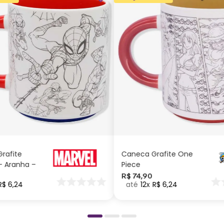
ADICIONAR AO
ADICIONAR AO
CARRINHO
CARRINHO
rafite
Caneca Grafite One
 Aranha –
Piece
R$
74
,
90
R$
6
,
24
12
R$
6
,
24