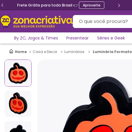
Frete Grátis para todo Brasil 👉
Aproveite
O que você procura?
By ZC, Jogos & Times
Presentear
Séries e Geek
Luminária Formato
Casa e Decor
Luminárias