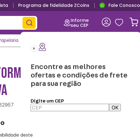
ista
Programa de fidelidade ZCoins
Fale Conosco
Informe
seu CEP
Papelaria
Casa e Decor
Outlet
Clique e Confira
Lançamentos
Encontre as melhores
FORMATO ABÓBORA -
ofertas e condições de frete
para sua região
VA
Digite um CEP
82967
OK