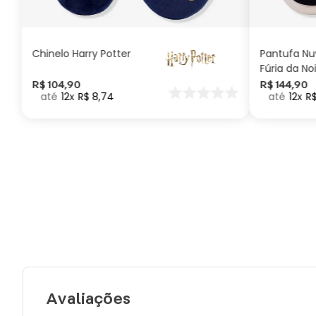
ADICIONAR AO
CARRINHO
Chinelo Harry Potter
Pantufa N
Fúria da No
Como Trei
R$
104
,
90
R$
144
,
90
12
R$
8
,
74
12
R
seu Dragã
Avaliações