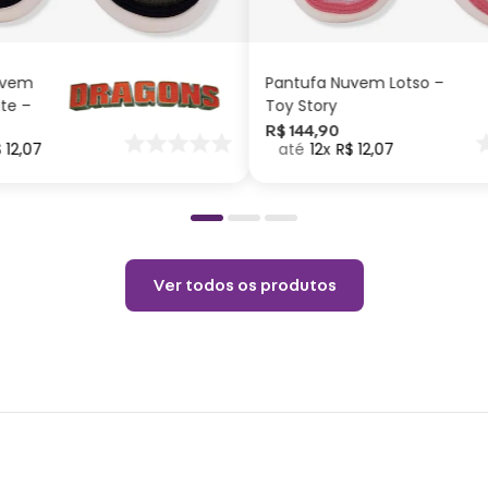
Uso indicado para l
ADICIONAR AO
ADICIONAR AO
CARRINHO
CARRINHO
Não ligar em locais
Não deixar o cabo d
uvem
Pantufa Nuvem Lotso –
Este produto conté
ite –
Toy Story
crianças menores d
nar
R$
144
,
90
$
12
,
07
12
R$
12
,
07
o
Ver todos os produtos