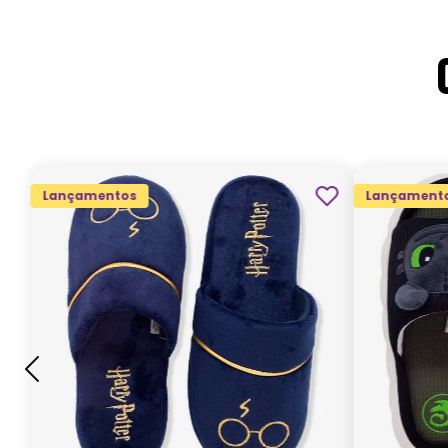
Lançamentos
Lançament
G
GG
M
P